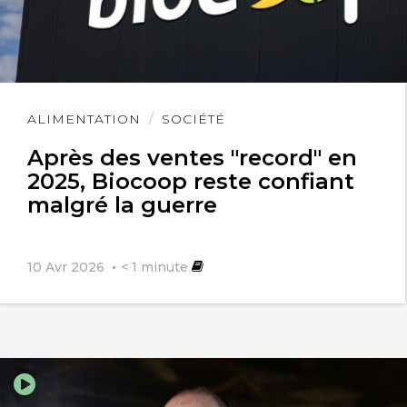
Lire
ALIMENTATION
SOCIÉTÉ
l'article
Après des ventes "record" en
2025, Biocoop reste confiant
malgré la guerre
10 Avr 2026
< 1
minute