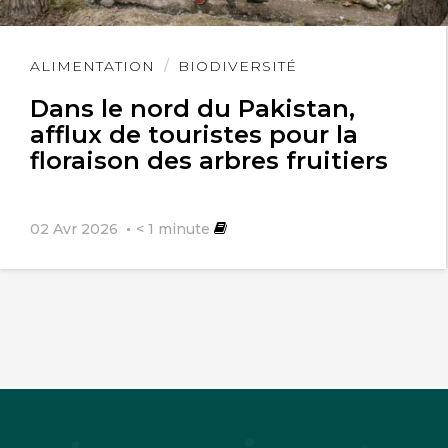
Lire
ALIMENTATION
BIODIVERSITÉ
l'article
Dans le nord du Pakistan,
afflux de touristes pour la
floraison des arbres fruitiers
02 Avr 2026
< 1
minute