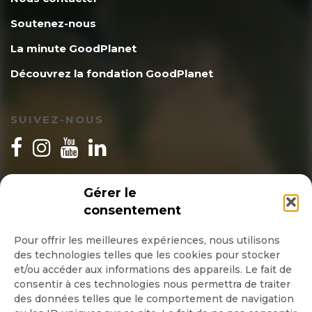
Soutenez-nous
La minute GoodPlanet
Découvrez la fondation GoodPlanet
SUIVEZ-NOUS
INSCRIPTION NEWSLETTER
Gérer le
consentement
Pour offrir les meilleures expériences, nous utilisons
des technologies telles que les cookies pour stocker
Quotidienne
et/ou accéder aux informations des appareils. Le fait de
consentir à ces technologies nous permettra de traiter
Hebdo
des données telles que le comportement de navigation