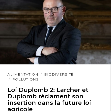
Lire
ALIMENTATION
BIODIVERSITÉ
l'article
POLLUTIONS
Loi Duplomb 2: Larcher et
Duplomb réclament son
insertion dans la future loi
agricole