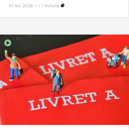
10 Avr 2026
< 1
minute