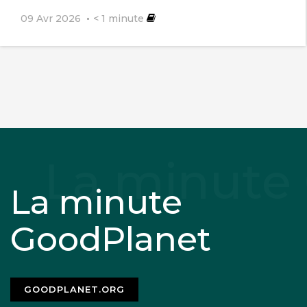
09 Avr 2026
< 1
minute
La minute
GoodPlanet
GOODPLANET.ORG