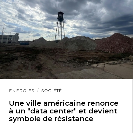
Lire
ÉNERGIES
SOCIÉTÉ
l'article
Une ville américaine renonce
à un "data center" et devient
symbole de résistance