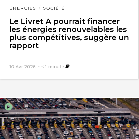
Lire
ÉNERGIES
SOCIÉTÉ
l'article
Le Livret A pourrait financer
les énergies renouvelables les
plus compétitives, suggère un
rapport
10 Avr 2026
< 1
minute