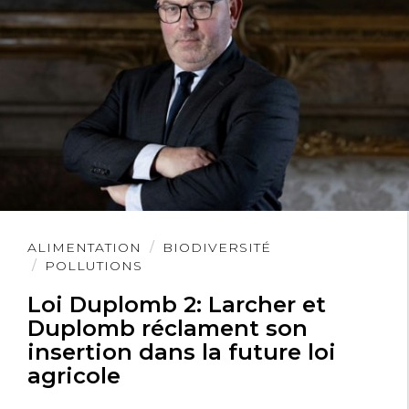
Lire
ALIMENTATION
BIODIVERSITÉ
l'article
POLLUTIONS
Loi Duplomb 2: Larcher et
Duplomb réclament son
insertion dans la future loi
agricole