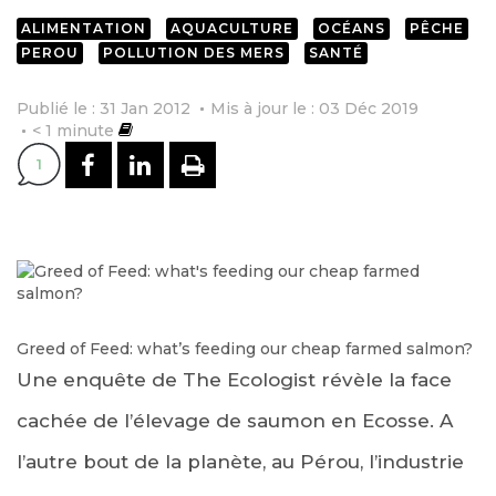
ALIMENTATION
AQUACULTURE
OCÉANS
PÊCHE
PEROU
POLLUTION DES MERS
SANTÉ
Publié le : 31 Jan 2012
Mis à jour le : 03 Déc 2019
< 1
minute
PARTAGER SUR FACEBOOK
PARTAGER SUR LINKEDI
IMPRIMER
1
Greed of Feed: what’s feeding our cheap farmed salmon?
Une enquête de The Ecologist révèle la face
cachée de l’élevage de saumon en Ecosse. A
l’autre bout de la planète, au Pérou, l’industrie