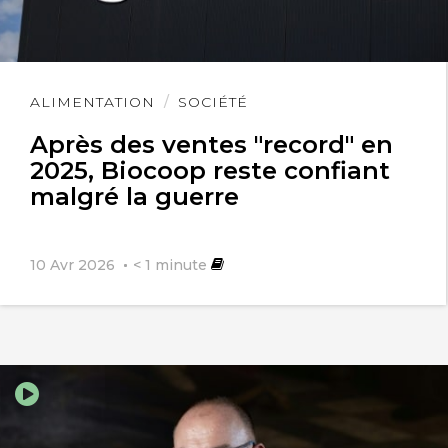
Lire
ALIMENTATION
SOCIÉTÉ
l'article
Après des ventes "record" en
2025, Biocoop reste confiant
malgré la guerre
10 Avr 2026
< 1
minute