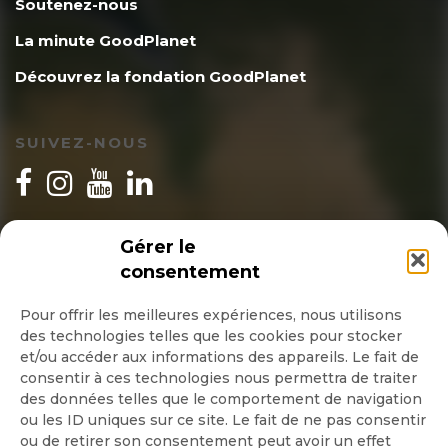
Soutenez-nous
La minute GoodPlanet
Découvrez la fondation GoodPlanet
SUIVEZ-NOUS
INSCRIPTION NEWSLETTER
Gérer le
consentement
Pour offrir les meilleures expériences, nous utilisons
des technologies telles que les cookies pour stocker
Quotidienne
et/ou accéder aux informations des appareils. Le fait de
consentir à ces technologies nous permettra de traiter
Hebdo
des données telles que le comportement de navigation
ou les ID uniques sur ce site. Le fait de ne pas consentir
ou de retirer son consentement peut avoir un effet
OK