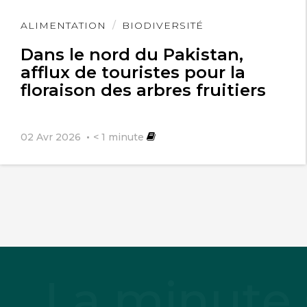
Lire
ALIMENTATION
BIODIVERSITÉ
l'article
Dans le nord du Pakistan,
afflux de touristes pour la
floraison des arbres fruitiers
02 Avr 2026
< 1
minute