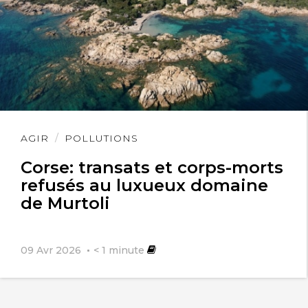
Lire
AGIR
POLLUTIONS
l'article
Corse: transats et corps-morts
refusés au luxueux domaine
de Murtoli
09 Avr 2026
< 1
minute