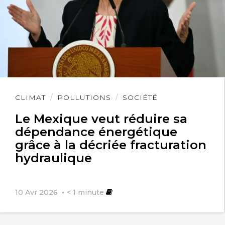
Lire
CLIMAT
POLLUTIONS
SOCIÉTÉ
l'article
Le Mexique veut réduire sa
dépendance énergétique
grâce à la décriée fracturation
hydraulique
10 Avr 2026
< 1
minute