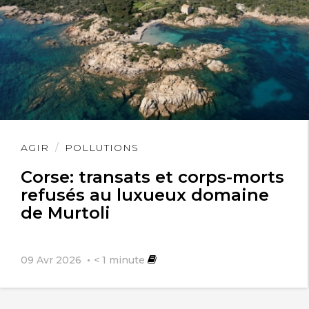
Lire
AGIR
POLLUTIONS
l'article
Corse: transats et corps-morts
refusés au luxueux domaine
de Murtoli
09 Avr 2026
< 1
minute