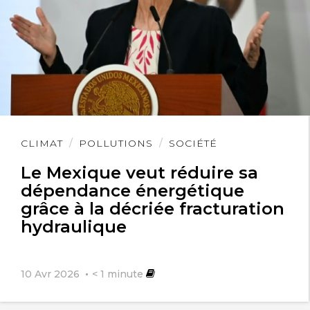
Lire
CLIMAT
POLLUTIONS
SOCIÉTÉ
l'article
Le Mexique veut réduire sa
dépendance énergétique
grâce à la décriée fracturation
hydraulique
10 Avr 2026
< 1
minute