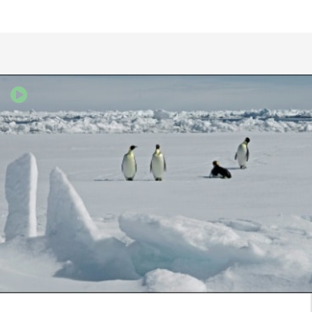
Claude Courty
14 août 2022
À quoi sert la frugalité, si le nombre de
consommateurs mondiaux – gros et
petits – continue à augmenter
inlassablement.
250 000 Terriens de plus chaque jours,
soit la population de la France et du
Benelux réunis, chaque année.