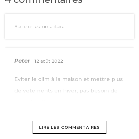
Ecrire un commentaire
Peter
12 août 2022
Eviter le clim à la maison et mettre plus
de vetements en hiver, pas besoin de
trop chauffer, le majorité de gens
chauffe beaucoup trop.
LIRE LES COMMENTAIRES