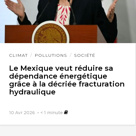
Lire
CLIMAT
POLLUTIONS
SOCIÉTÉ
l'article
Le Mexique veut réduire sa
dépendance énergétique
grâce à la décriée fracturation
hydraulique
10 Avr 2026
< 1
minute