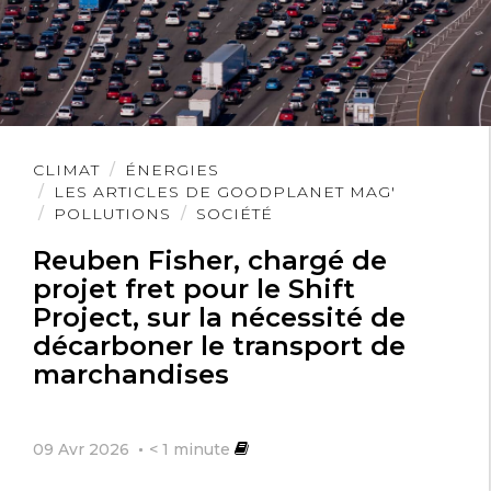
Lire
CLIMAT
ÉNERGIES
l'article
LES ARTICLES DE GOODPLANET MAG'
POLLUTIONS
SOCIÉTÉ
Reuben Fisher, chargé de
projet fret pour le Shift
Project, sur la nécessité de
décarboner le transport de
marchandises
09 Avr 2026
< 1
minute