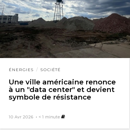
Lire
ÉNERGIES
SOCIÉTÉ
l'article
Une ville américaine renonce
à un "data center" et devient
symbole de résistance
10 Avr 2026
< 1
minute