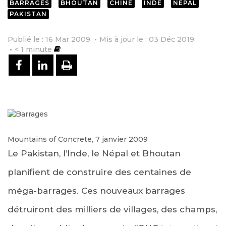
BARRAGES
BHOUTAN
CHINE
INDE
NEPAL
PAKISTAN
Publié le : 16 Mar 2009
Mis à jour le : 03 Déc 2019
< 1
minute
PARTAGER SUR FACEBOOK
PARTAGER SUR LINKEDIN
IMPRIMER
Mountains of Concrete, 7 janvier 2009
Le Pakistan, l’Inde, le Népal et Bhoutan
planifient de construire des centaines de
méga-barrages. Ces nouveaux barrages
détruiront des milliers de villages, des champs,