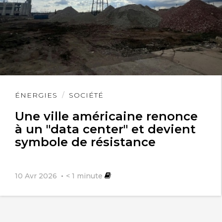
Lire
ÉNERGIES
SOCIÉTÉ
l'article
Une ville américaine renonce
à un "data center" et devient
symbole de résistance
10 Avr 2026
< 1
minute