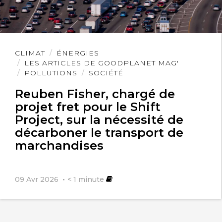
Lire
CLIMAT
ÉNERGIES
l'article
LES ARTICLES DE GOODPLANET MAG'
POLLUTIONS
SOCIÉTÉ
Reuben Fisher, chargé de
projet fret pour le Shift
Project, sur la nécessité de
décarboner le transport de
marchandises
09 Avr 2026
< 1
minute