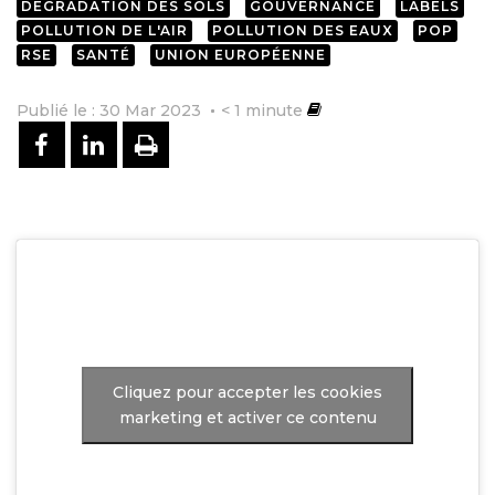
DÉGRADATION DES SOLS
GOUVERNANCE
LABELS
POLLUTION DE L'AIR
POLLUTION DES EAUX
POP
RSE
SANTÉ
UNION EUROPÉENNE
Publié le : 30 Mar 2023
< 1
minute
PARTAGER SUR FACEBOOK
PARTAGER SUR LINKEDIN
IMPRIMER
Cliquez pour accepter les cookies
marketing et activer ce contenu