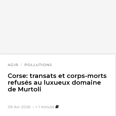
Lire
AGIR
POLLUTIONS
l'article
Corse: transats et corps-morts
refusés au luxueux domaine
de Murtoli
09 Avr 2026
< 1
minute