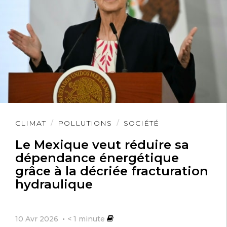
Lire
CLIMAT
POLLUTIONS
SOCIÉTÉ
l'article
Le Mexique veut réduire sa
dépendance énergétique
grâce à la décriée fracturation
hydraulique
10 Avr 2026
< 1
minute