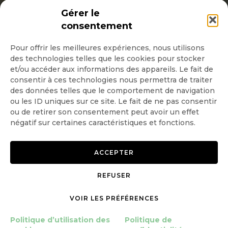
INSCRIPTION NEWSLETTER
Gérer le
consentement
Pour offrir les meilleures expériences, nous utilisons
Quotidienne
des technologies telles que les cookies pour stocker
et/ou accéder aux informations des appareils. Le fait de
Hebdo
consentir à ces technologies nous permettra de traiter
des données telles que le comportement de navigation
ou les ID uniques sur ce site. Le fait de ne pas consentir
OK
ou de retirer son consentement peut avoir un effet
négatif sur certaines caractéristiques et fonctions.
ACCEPTER
REFUSER
Copyright © 2026 GoodPlanet
Mentions légales
mag'
Politique de confidentialité
VOIR LES PRÉFÉRENCES
Politique d’utilisation des
cookies
Politique d’utilisation des
Politique de
Gérer le consentement