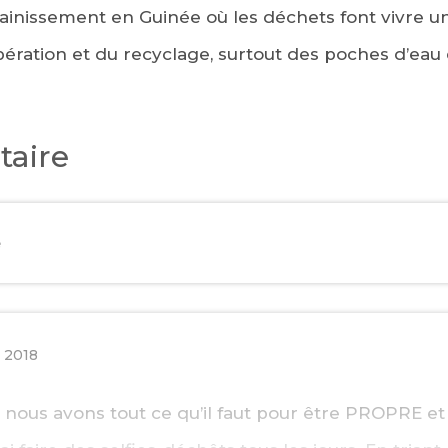
ssainissement en Guinée où les déchets font vivre 
pération et du recyclage, surtout des poches d’eau
aire
e
EBOOK
KEDIN
 2018
 nous avons tout ce qu’il faut pour être PROPRE et