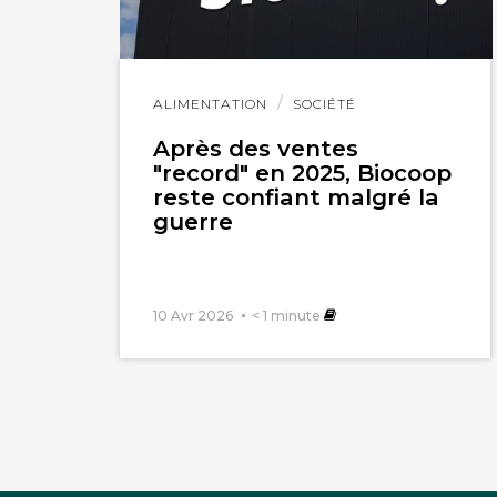
Lire
ALIMENTATION
SOCIÉTÉ
l'article
Après des ventes
"record" en 2025, Biocoop
reste confiant malgré la
guerre
10 Avr 2026
< 1
minute