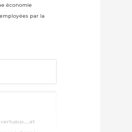
une économie
 employées par la
 vertueux…..et