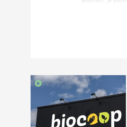
pourtant , je pourr
‘épuisement de no