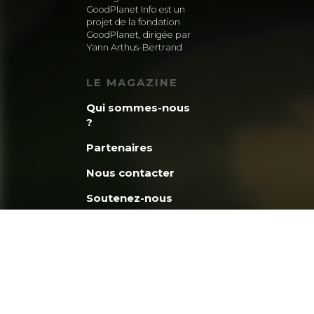
GoodPlanet Info est un
projet de la fondation
GoodPlanet, dirigée par
Yann Arthus-Bertrand
LE MAGAZINE
Qui sommes-nous
?
Partenaires
Nous contacter
Soutenez-nous
La minute
GoodPlanet
Découvrez la
fondation
GoodPlanet