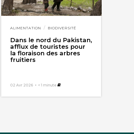
Lire
ALIMENTATION
BIODIVERSITÉ
l'article
Dans le nord du Pakistan,
afflux de touristes pour
la floraison des arbres
fruitiers
02 Avr 2026
< 1
minute