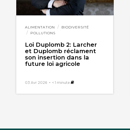
Lire
ALIMENTATION
BIODIVERSITÉ
l'article
POLLUTIONS
Loi Duplomb 2: Larcher
et Duplomb réclament
son insertion dans la
future loi agricole
03 Avr 2026
< 1
minute