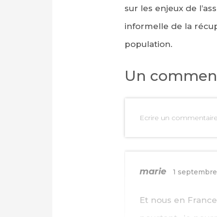
sur les enjeux de l’a
informelle de la récu
population.
Un comment
Ecrire un commentair
PARTAGER SUR FAC
PARTAGER SUR LIN
marie
1 septembre
IMPRIMER
Et nous en France