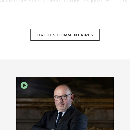
ai faire des selfies-déchêts tous les jours. En triant
tre planète. C’est un dit combat.
LIRE LES COMMENTAIRES