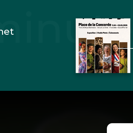
net
I