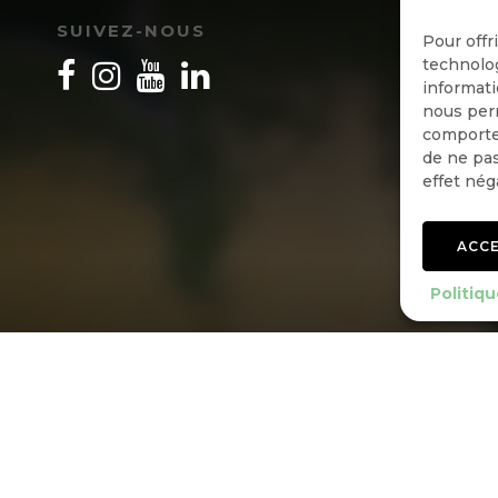
SUIVEZ-NOUS
Pour offr
technolog
informati
nous perm
comportem
de ne pas
effet nég
ACC
Politiqu