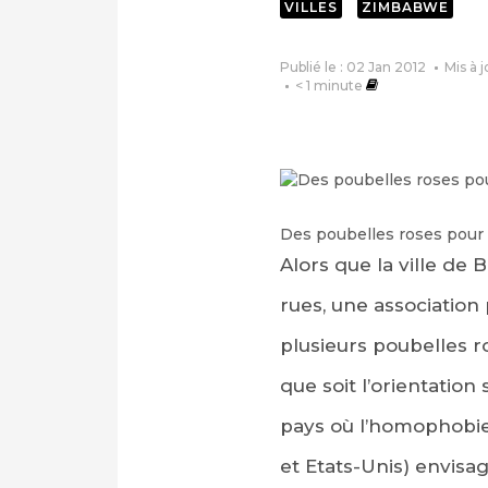
VILLES
ZIMBABWE
Publié le : 02 Jan 2012
Mis à 
< 1
minute
Des poubelles roses pour
Alors que la ville de
rues, une association
plusieurs poubelles ro
que soit l’orientation
pays où l’homophobie
et Etats-Unis) envisa