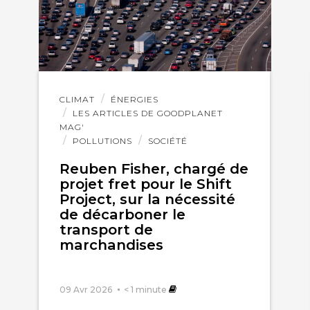
Lire
CLIMAT
ÉNERGIES
l'article
LES ARTICLES DE GOODPLANET
MAG'
POLLUTIONS
SOCIÉTÉ
Reuben Fisher, chargé de
projet fret pour le Shift
Project, sur la nécessité
de décarboner le
transport de
marchandises
09 Avr 2026
< 1
minute