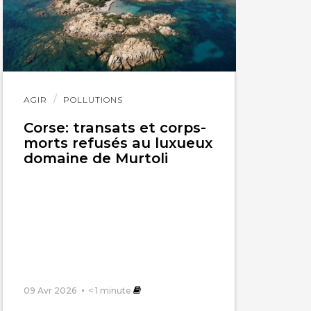
Lire
AGIR
POLLUTIONS
l'article
Corse: transats et corps-
morts refusés au luxueux
domaine de Murtoli
09 Avr 2026
< 1
minute