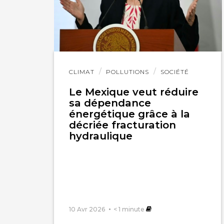
Lire
CLIMAT
POLLUTIONS
SOCIÉTÉ
l'article
Le Mexique veut réduire
sa dépendance
énergétique grâce à la
décriée fracturation
hydraulique
10 Avr 2026
< 1
minute