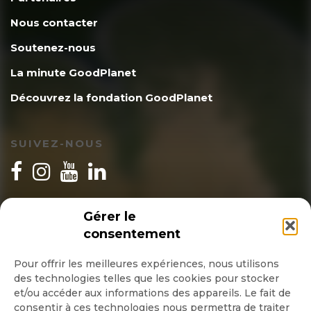
Nous contacter
Soutenez-nous
La minute GoodPlanet
Découvrez la fondation GoodPlanet
SUIVEZ-NOUS
INSCRIPTION NEWSLETTER
Gérer le
consentement
Pour offrir les meilleures expériences, nous utilisons
des technologies telles que les cookies pour stocker
Quotidienne
et/ou accéder aux informations des appareils. Le fait de
consentir à ces technologies nous permettra de traiter