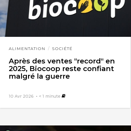
Lire
ALIMENTATION
SOCIÉTÉ
l'article
Après des ventes "record" en
2025, Biocoop reste confiant
malgré la guerre
10 Avr 2026
< 1
minute