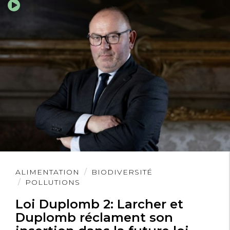
Lire
ALIMENTATION
BIODIVERSITÉ
l'article
POLLUTIONS
Loi Duplomb 2: Larcher et
Duplomb réclament son