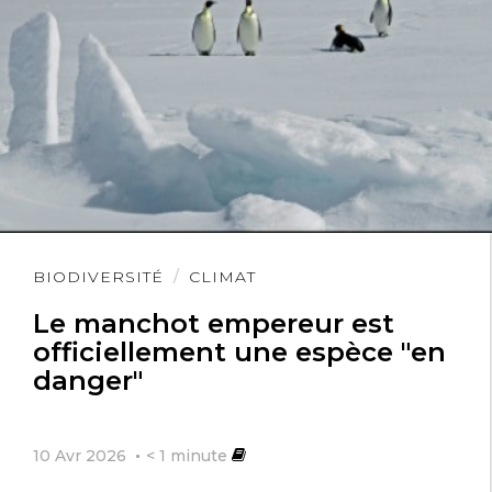
Lire
BIODIVERSITÉ
CLIMAT
l'article
Le manchot empereur est
officiellement une espèce "en
danger"
10 Avr 2026
< 1
minute