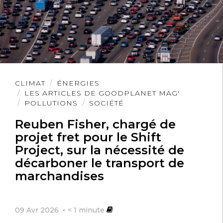
Lire
CLIMAT
ÉNERGIES
l'article
LES ARTICLES DE GOODPLANET MAG'
POLLUTIONS
SOCIÉTÉ
Reuben Fisher, chargé de
projet fret pour le Shift
Project, sur la nécessité de
décarboner le transport de
marchandises
09 Avr 2026
< 1
minute