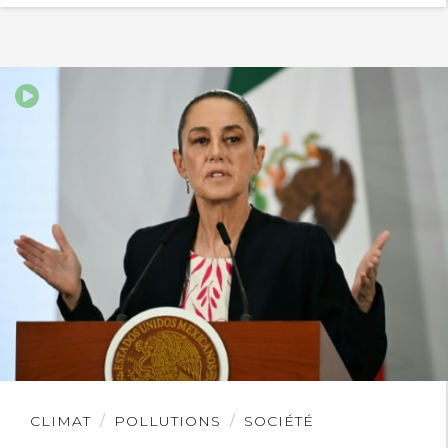
Lire
CLIMAT
POLLUTIONS
SOCIÉTÉ
l'article