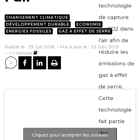
technologie
de capture
CHANGEMENT CLIMATIQUE
DÉVELOPPEMENT DURABLE
ECONOMIE
du CO2 dans
ENERGIES FOSSILES
GAZ À EFFET DE SERRE
l’air afin de
Publié le : 29 Juil 2018
Mis à jour le : 03 Déc 2019
réduire les
< 1
minute
PARTAGER SUR FACEBOOK
PARTAGER SUR LINKEDI
IMPRIMER
2
émissions de
gaz à effet
de serre.
Cette
technologie
fait partie
des
Cliquez pour accepter les cookies