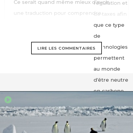
Ce serait quand même mieux d’avoir
régulation et
une traduction pour comprendre.
de taxes afin
que ce type
de
technologies
LIRE LES COMMENTAIRES
GHISSE
permettent
3 août 2018
au monde
Tout-à-fait d’accord avec Francis !
d’être neutre
Michel
en carbone.