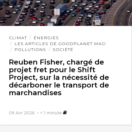
Lire
CLIMAT
ÉNERGIES
l'article
LES ARTICLES DE GOODPLANET MAG'
POLLUTIONS
SOCIÉTÉ
Reuben Fisher, chargé de
projet fret pour le Shift
Project, sur la nécessité de
décarboner le transport de
marchandises
09 Avr 2026
< 1
minute