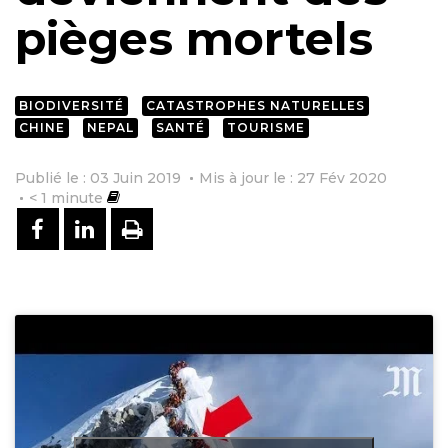
pièges mortels
BIODIVERSITÉ
CATASTROPHES NATURELLES
CHINE
NEPAL
SANTÉ
TOURISME
Publié le : 03 Juin 2019
Mis à jour le : 27 Fév 2020
< 1
minute
PARTAGER SUR FACEBOOK
PARTAGER SUR LINKEDIN
IMPRIMER