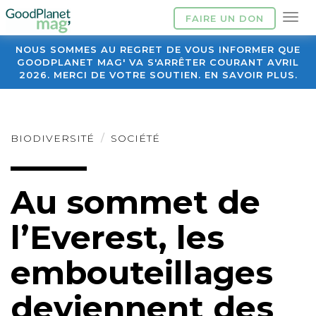
FAIRE UN DON
NOUS SOMMES AU REGRET DE VOUS INFORMER QUE
GOODPLANET MAG' VA S'ARRÊTER COURANT AVRIL
2026. MERCI DE VOTRE SOUTIEN. EN SAVOIR PLUS.
BIODIVERSITÉ
SOCIÉTÉ
Au sommet de
l’Everest, les
embouteillages
deviennent des