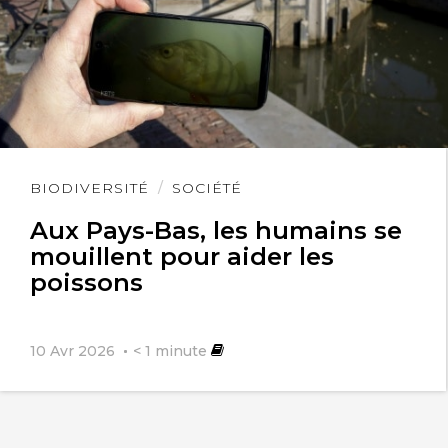
Lire
BIODIVERSITÉ
SOCIÉTÉ
l'article
Aux Pays-Bas, les humains se
mouillent pour aider les
poissons
10 Avr 2026
< 1
minute