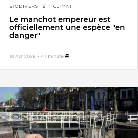
Lire
BIODIVERSITÉ
CLIMAT
l'article
Le manchot empereur est
officiellement une espèce "en
danger"
10 Avr 2026
< 1
minute