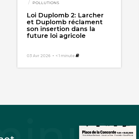
l'article
POLLUTIONS
Loi Duplomb 2: Larcher
et Duplomb réclament
son insertion dans la
future loi agricole
03 Avr 2026
< 1
minute