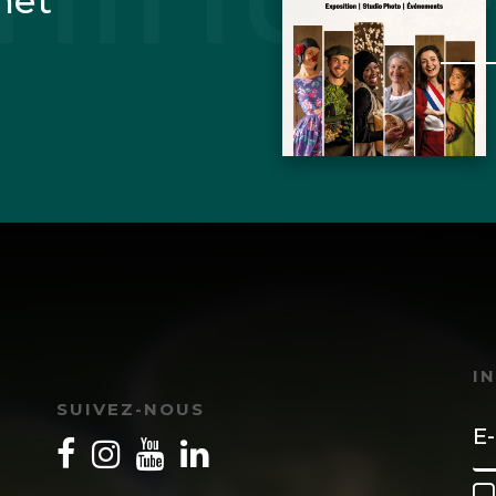
net
I
SUIVEZ-NOUS