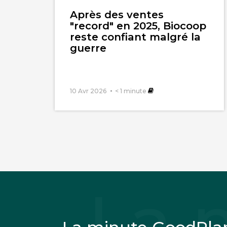
l'article
Après des ventes
"record" en 2025, Biocoop
reste confiant malgré la
guerre
10 Avr 2026
< 1
minute