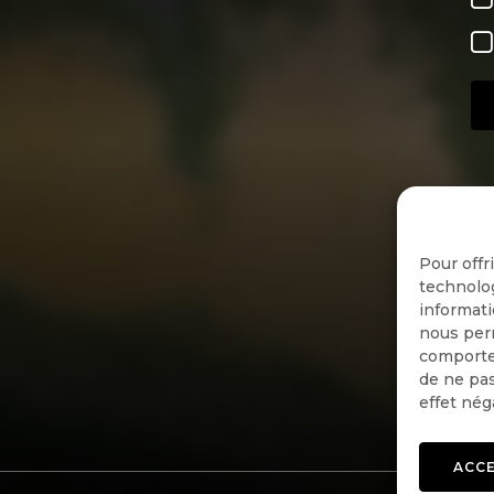
Pour offr
technolog
informati
nous perm
comportem
de ne pas
effet nég
ACC