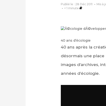
Publié le : 28 Déc 2011
Mis à 
< 1
minute
40 ans d’écologie
40 ans après la créat
désormais une place 
images d’archives, int
années d’écologie.