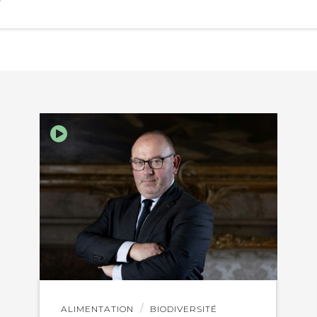
e
EBOOK
KEDIN
Lire
ALIMENTATION
BIODIVERSITÉ