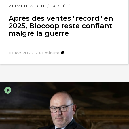
Lire
ALIMENTATION
SOCIÉTÉ
l'article
Après des ventes "record" en
2025, Biocoop reste confiant
malgré la guerre
10 Avr 2026
< 1
minute