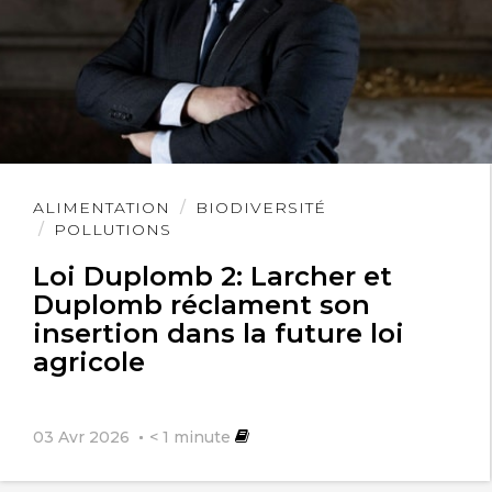
Lire
ALIMENTATION
BIODIVERSITÉ
l'article
POLLUTIONS
Loi Duplomb 2: Larcher et
Duplomb réclament son
insertion dans la future loi
agricole
03 Avr 2026
< 1
minute