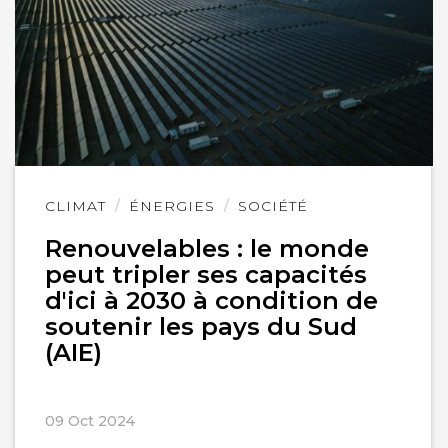
Lire
CLIMAT
ÉNERGIES
SOCIÉTÉ
l'article
Renouvelables : le monde
peut tripler ses capacités
d'ici à 2030 à condition de
soutenir les pays du Sud
(AIE)
09 Oct 2024