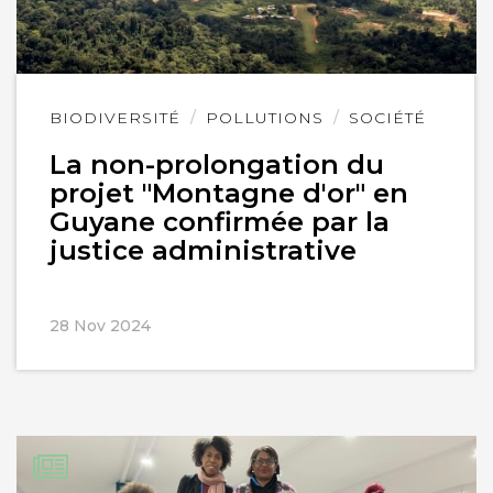
Lire
BIODIVERSITÉ
POLLUTIONS
SOCIÉTÉ
l'article
La non-prolongation du
projet "Montagne d'or" en
Guyane confirmée par la
justice administrative
28 Nov 2024