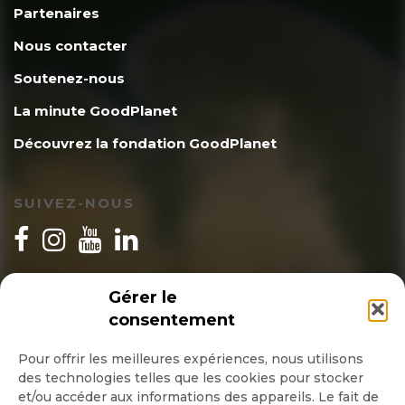
Partenaires
Nous contacter
Soutenez-nous
La minute GoodPlanet
Découvrez la fondation GoodPlanet
SUIVEZ-NOUS
INSCRIPTION NEWSLETTER
Gérer le
consentement
Pour offrir les meilleures expériences, nous utilisons
des technologies telles que les cookies pour stocker
Quotidienne
et/ou accéder aux informations des appareils. Le fait de