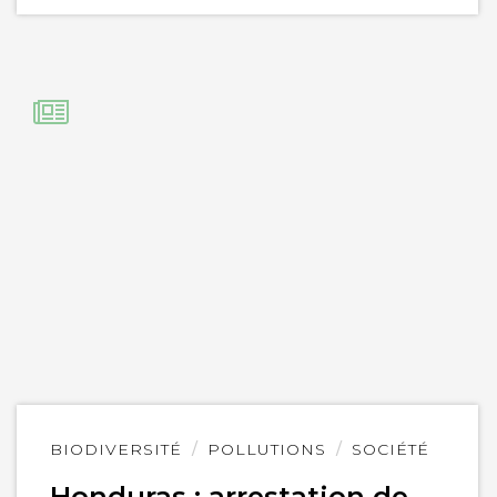
Lire
BIODIVERSITÉ
POLLUTIONS
SOCIÉTÉ
l'article
Honduras : arrestation de