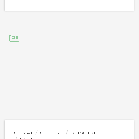
Lire
CLIMAT
CULTURE
DÉBATTRE
l'article
ÉNERGIES