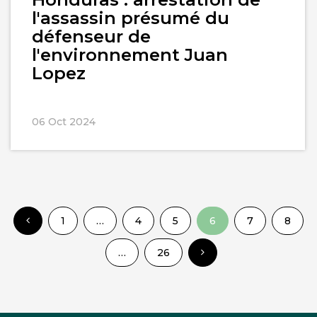
l'assassin présumé du
défenseur de
l'environnement Juan
Lopez
06 Oct 2024
1
…
4
5
6
7
8
…
26