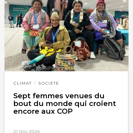
Lire
CLIMAT
SOCIÉTÉ
l'article
Sept femmes venues du
bout du monde qui croient
encore aux COP
21 Nov 2024