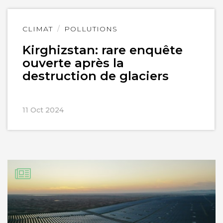
Lire
CLIMAT
POLLUTIONS
l'article
Kirghizstan: rare enquête
ouverte après la
destruction de glaciers
11 Oct 2024