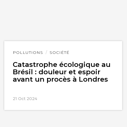
Lire
POLLUTIONS
SOCIÉTÉ
l'article
Catastrophe écologique au
Brésil : douleur et espoir
avant un procès à Londres
21 Oct 2024