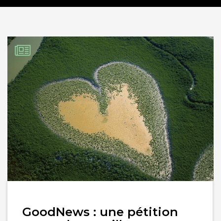
Lire
GoodNews : une pétition
l'article