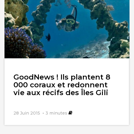
Lire
GoodNews ! Ils plantent 8
l'article
000 coraux et redonnent
vie aux récifs des Îles Gili
28 Juin 2015
3
minutes