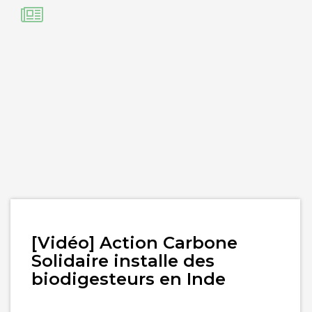
Lire
[Vidéo] Action Carbone
l'article
Solidaire installe des
biodigesteurs en Inde