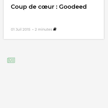
Lire
Coup de cœur : Goodeed
l'article
01 Juil 2015
2
minutes