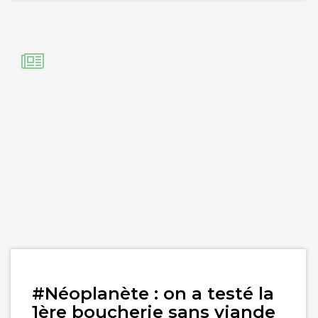
Lire
#Néoplanète : on a testé la
l'article
1ère boucherie sans viande