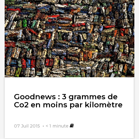
Lire
Goodnews : 3 grammes de
l'article
Co2 en moins par kilomètre
07 Juil 2015
< 1
minute