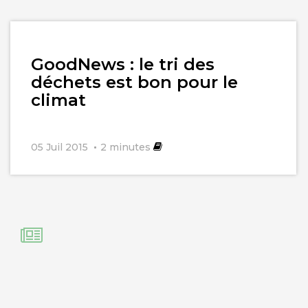
Lire
GoodNews : le tri des
l'article
déchets est bon pour le
climat
05 Juil 2015
2
minutes