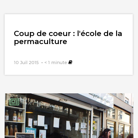
Lire
Coup de coeur : l'école de la
l'article
permaculture
10 Juil 2015
< 1
minute