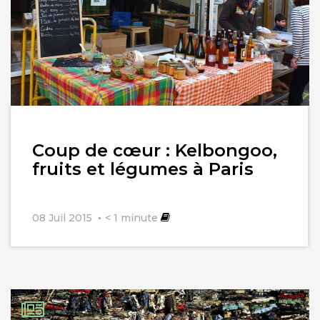
Lire
Coup de cœur : Kelbongoo,
l'article
fruits et légumes à Paris
08 Juil 2015
< 1
minute