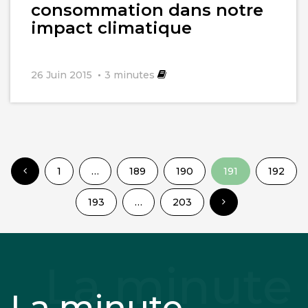
consommation dans notre
impact climatique
26 Juin 2015
3
minutes
1
…
189
190
191
192
193
…
203
La minute