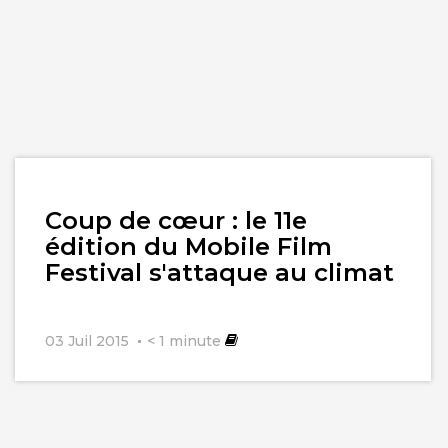
Lire
Coup de cœur : le 11e
l'article
édition du Mobile Film
Festival s'attaque au climat
03 Juil 2015
< 1
minute