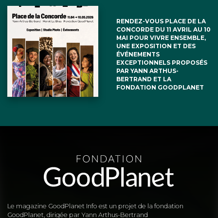
pile à combustible en assurant la
RENDEZ-VOUS PLACE DE LA
propulsion avec des moteurs
CONCORDE DU 11 AVRIL AU 10
MAI POUR VIVRE ENSEMBLE,
électriques utilisant l’électricité produite
UNE EXPOSITION ET DES
ÉVÉNEMENTS
par la pile à combustible serait
EXCEPTIONNELS PROPOSÉS
PAR YANN ARTHUS-
probablement moins intéressante par
BERTRAND ET LA
FONDATION GOODPLANET
le fait qu’elle alourdirait la structure et
qu’elle génèrerait de la chaleur Voir
http://rivieres.info/antho/theorie_foil/theori
Le magazine GoodPlanet Info est un projet de la fondation
GoodPlanet, dirigée par Yann Arthus-Bertrand