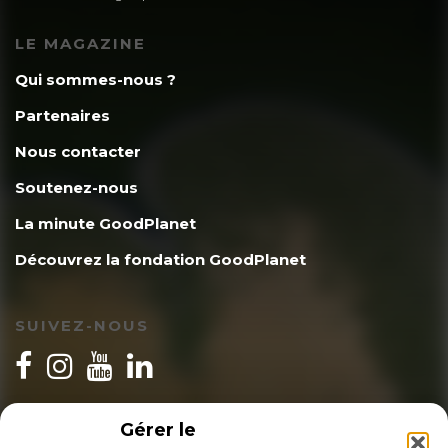
Baiendard
4 août 2020
LE MAGAZINE
Voir aussi
Qui sommes-nous ?
Partenaires
https://www.dropbox.com/s/gyjvmd6mk5imwm
Nous contacter
volante.pdf?dl=0
Soutenez-nous
La minute GoodPlanet
Découvrez la fondation GoodPlanet
SUIVEZ-NOUS
INSCRIPTION NEWSLETTER
Gérer le