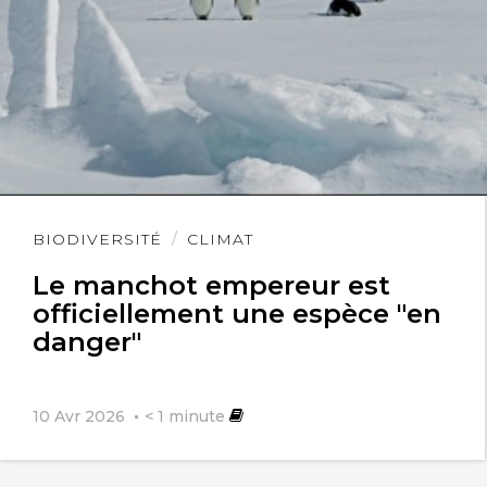
Kérosène comme pour l’essence. Ceci
pour financer les infrastructures
tuyauteries de la « solar water
economy » de l’enthalpie. Voir
https://www.dropbox.com/s/8qx239tfez1wdhu
Lire
BIODIVERSITÉ
CLIMAT
dl=0
l'article
Le manchot empereur est
officiellement une espèce "en
danger"
Balendard
10 Avr 2026
< 1
minute
4 août 2020
Excuse