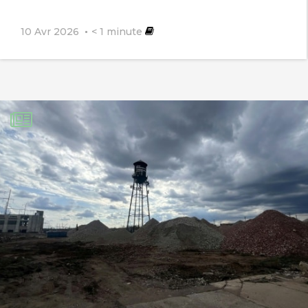
Il semble que les catastrophes
10 Avr 2026
< 1
minute
enregistrées cette année autour de la
Planète et le cri d’alarme des
scientifiques, ne suffisent pas pour
émouvoir nos dirigeants.
Et tant que les gens choisiront
d’emmener leurs enfants en vacances à
l’autre bout du monde, plutôt que de
préserver leur avenir, rien ne changera.