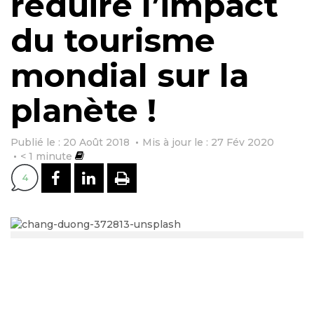
réduire l’impact
du tourisme
mondial sur la
planète !
Publié le : 20 Août 2018
Mis à jour le : 27 Fév 2020
< 1
minute
PARTAGER SUR FACEBOOK
PARTAGER SUR LINKEDI
IMPRIMER
4