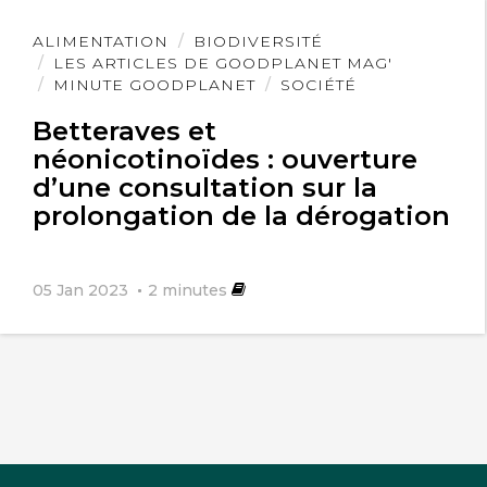
Lire
ALIMENTATION
BIODIVERSITÉ
l'article
LES ARTICLES DE GOODPLANET MAG'
MINUTE GOODPLANET
SOCIÉTÉ
Betteraves et
néonicotinoïdes : ouverture
d’une consultation sur la
prolongation de la dérogation
05 Jan 2023
2
minutes