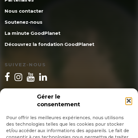
Nous contacter
Soutenez-nous
La minute GoodPlanet
Découvrez la fondation GoodPlanet
SUIVEZ-NOUS
INSCRIPTION NEWSLETTER
Gérer le
consentement
Pour offrir les meilleures expériences, nous utilisons
des technologies telles que les cookies pour stocker
Quotidienne
et/ou accéder aux informations des appareils. Le fait de
consentir à ces technologies nous permettra de traiter