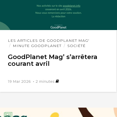
Lire
LES ARTICLES DE GOODPLANET MAG'
l'article
MINUTE GOODPLANET
SOCIÉTÉ
GoodPlanet Mag’ s’arrêtera
courant avril
19 Mar 2026
2
minutes