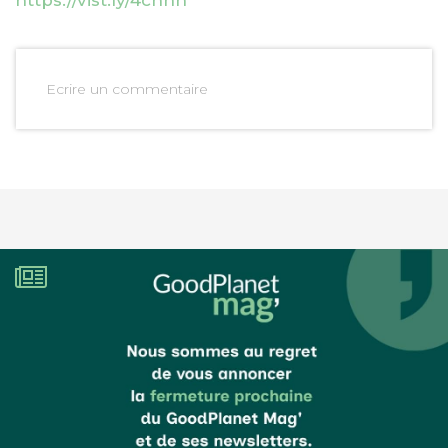
https://vist.ly/4cnhn
Ecrire un commentaire