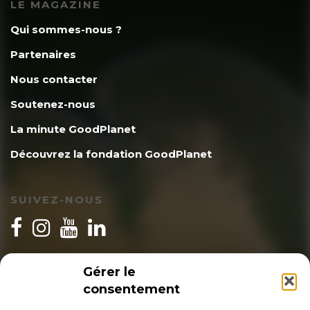
LE MAGAZINE
soutenir ceux qui sont dans la
Qui sommes-nous ?
souffrance, c’est un problème résolu en
Partenaires
grande partie. On pourrait passer de
Nous contacter
déficitaire à bénéficiaire.
Soutenez-nous
– Le gain en qualité de vie pour les gens
La minute GoodPlanet
parce-qu’on aurait des emplois mieux
Découvrez la fondation GoodPlanet
qualifiés, mieux payés et plus durables
parce que le problème de la pollution
SUIVEZ-NOUS
et du climat il y en a pour un bon
moment.
INSCRIPTION NEWSLETTER
– Le gain en qualité de vie tout cour,
Gérer le
consentement
c’est à dire les maisons, les