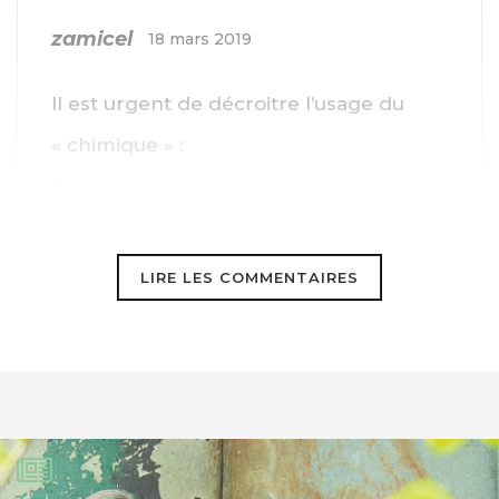
zamicel
18 mars 2019
Il est urgent de décroitre l’usage du
« chimique » :
Fertilité : complications à venir : atteinte
génétique de la pollution.
le 5 déc. 2018
LIRE LES COMMENTAIRES
« Il y a plusieurs mois de ça j’avais j’avais
alerté sur un risque de pollution
environnemental chimique qui était
arrivé à un stade tel qu’il allait
influencer la santé des enfants avenir.