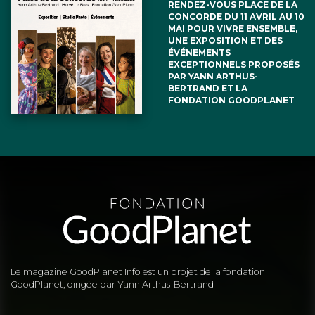
RENDEZ-VOUS PLACE DE LA
France. Il faut de nouveaux axes de
CONCORDE DU 11 AVRIL AU 10
MAI POUR VIVRE ENSEMBLE,
développement. Et justement toutes les
UNE EXPOSITION ET DES
ÉVÉNEMENTS
technologies qui sont liées au
EXCEPTIONNELS PROPOSÉS
PAR YANN ARTHUS-
BERTRAND ET LA
changement climatique, pour luter
FONDATION GOODPLANET
contre et s’y adapter, pour la France
cela nous ferait aller quasiment au plein
emploi.
– Le développement de ce secteur là
du point de vu industriel permettrais de
résoudre le problème de l’emploi : exit
le manque de rentrées d’argent dues
Le magazine GoodPlanet Info est un projet de la fondation
GoodPlanet, dirigée par Yann Arthus-Bertrand
au chômage, l’argent dépensé pour