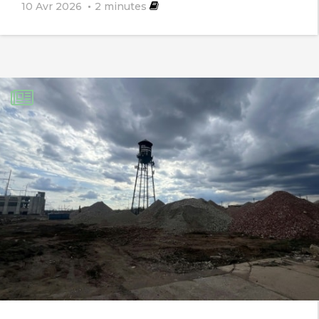
10 Avr 2026
2
minutes
enfants nés avec un avant bras en
moins à été enfin médiatisé et cela est
due à la pollution chimique, quoi qu’on
en dise, que la cause n’est pas
génétique, que cela n’est pas due aux
produits chimiques, ce sont des
mensonges. Comment mettre en doute
une étude sérieuse : (suit le mode
d’emploi, les complications engendrées,
des solutions pour gérer les
conséquences, (suivit et
accompagnement + …) ). Les