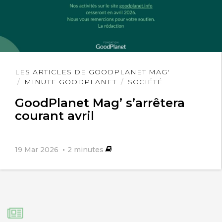
Lire
LES ARTICLES DE GOODPLANET MAG'
l'article
MINUTE GOODPLANET
SOCIÉTÉ
GoodPlanet Mag’ s’arrêtera
courant avril
19 Mar 2026
2
minutes