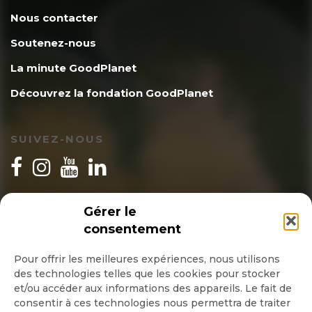
Nous contacter
Soutenez-nous
La minute GoodPlanet
Découvrez la fondation GoodPlanet
SUIVEZ-NOUS
INSCRIPTION NEWSLETTER
Gérer le
consentement
Pour offrir les meilleures expériences, nous utilisons
des technologies telles que les cookies pour stocker
Quotidienne
et/ou accéder aux informations des appareils. Le fait de
consentir à ces technologies nous permettra de traiter
Hebdo