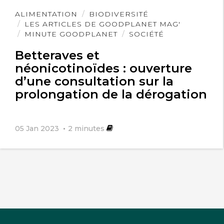
Lire
ALIMENTATION
BIODIVERSITÉ
l'article
LES ARTICLES DE GOODPLANET MAG'
MINUTE GOODPLANET
SOCIÉTÉ
Betteraves et
néonicotinoïdes : ouverture
d’une consultation sur la
prolongation de la dérogation
05 Jan 2023
2
minutes