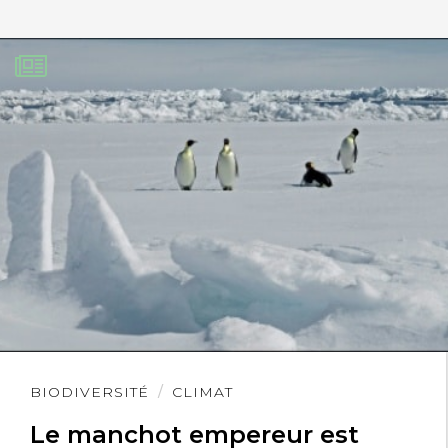
Lire
BIODIVERSITÉ
CLIMAT
l'article
Le manchot empereur est