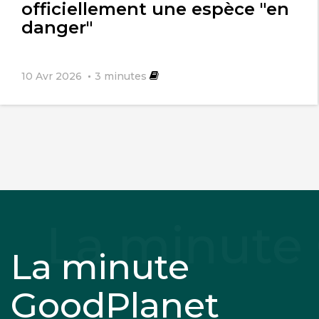
officiellement une espèce "en
danger"
10 Avr 2026
3
minutes
La minute
GoodPlanet