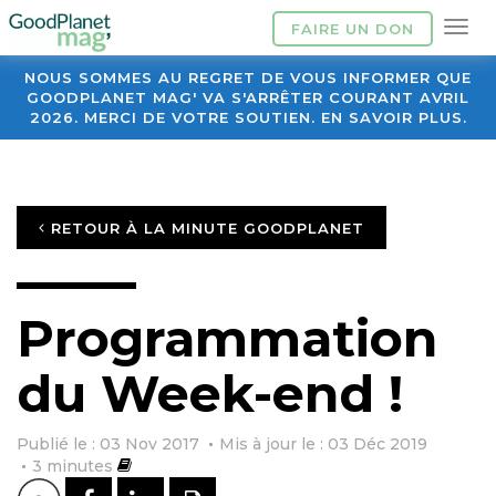
FAIRE UN DON
NOUS SOMMES AU REGRET DE VOUS INFORMER QUE
GOODPLANET MAG' VA S'ARRÊTER COURANT AVRIL
2026. MERCI DE VOTRE SOUTIEN. EN SAVOIR PLUS.
RETOUR À LA MINUTE GOODPLANET
Programmation
du Week-end !
Publié le : 03 Nov 2017
Mis à jour le : 03 Déc 2019
3
minutes
PARTAGER SUR FACEBOOK
PARTAGER SUR LINKEDI
IMPRIMER