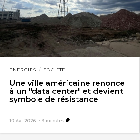
Lire
ÉNERGIES
SOCIÉTÉ
l'article
Une ville américaine renonce
à un "data center" et devient
symbole de résistance
10 Avr 2026
3
minutes