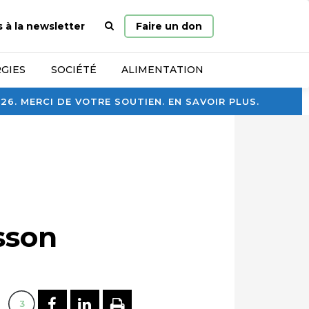
Page
s à la newsletter
Faire un don
d’accueil
GIES
SOCIÉTÉ
ALIMENTATION
. MERCI DE VOTRE SOUTIEN. EN SAVOIR PLUS.
isson
PARTAGER SUR FACEBOOK
PARTAGER SUR LINKEDI
IMPRIMER
3