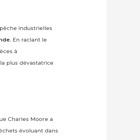
 pêche industrielles
onde
. En raclant le
èces à
a plus dévastatrice
gue Charles Moore a
échets évoluant dans