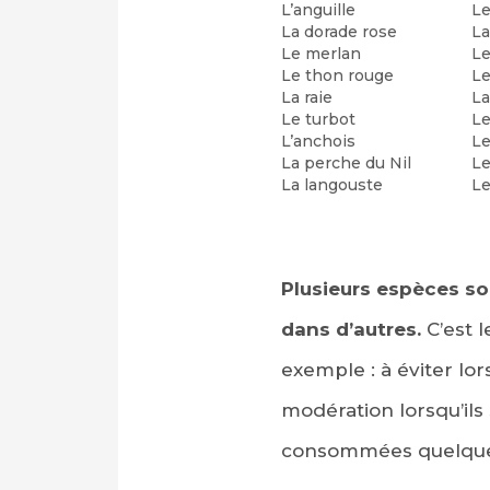
L’anguille
Le
La dorade rose
La
Le merlan
Le
Le thon rouge
L
La raie
La
Le turbot
Le
L’anchois
Le
La perche du Nil
Le
La langouste
Le
Plusieurs espèces so
dans d’autres.
C’est 
exemple : à éviter lo
modération lorsqu’ils
consommées quelques