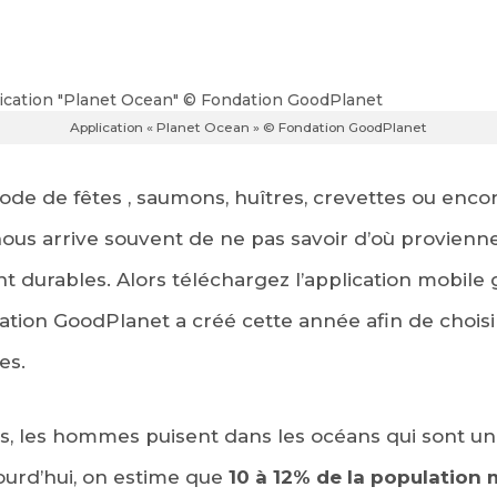
Application « Planet Ocean » © Fondation GoodPlanet
ode de fêtes , saumons, huîtres, crevettes ou enco
l nous arrive souvent de ne pas savoir d’où provienn
nt durables. Alors téléchargez l’application mobile 
tion GoodPlanet a créé cette année afin de choisir 
es.
es, les hommes puisent dans les océans qui sont u
jourd’hui, on estime que
10 à 12% de la population 