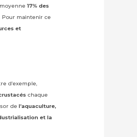
en moyenne
17% des
. Pour maintenir ce
urces et
tre d’exemple,
 crustacés
chaque
ssor de
l’aquaculture,
dustrialisation et la