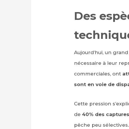
Des espè
techniqu
Aujourd’hui, un gran
nécessaire à leur repr
PARTAGER SUR FAC
commerciales, ont
at
PARTAGER SUR LIN
sont en voie de dispa
IMPRIMER
Cette pression s’expl
de
40%
des captures
pêche peu sélectives.