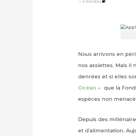
4
minutes
Nous arrivons en péri
nos assiettes. Mais i
denrées et si elles so
Océan »
que la Fonda
espèces non menacé
Depuis des millénair
et d’alimentation. Au