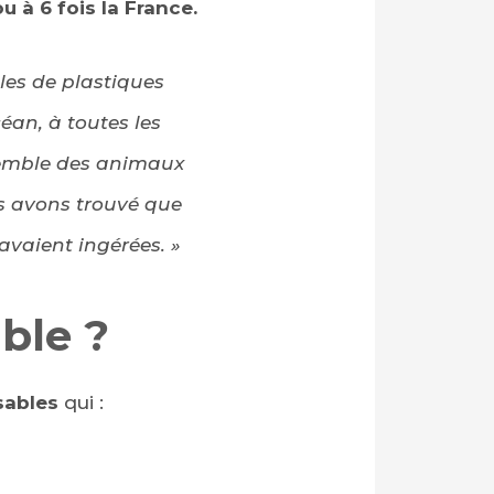
ou à 6 fois la France.
les de plastiques
céan, à toutes les
nsemble des animaux
us avons trouvé que
avaient ingérées. »
ble ?
sables
qui :