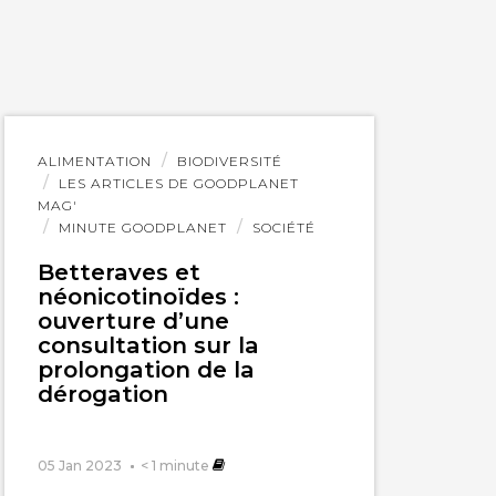
Lire
ALIMENTATION
BIODIVERSITÉ
l'article
LES ARTICLES DE GOODPLANET
MAG'
MINUTE GOODPLANET
SOCIÉTÉ
Betteraves et
néonicotinoïdes :
ouverture d’une
consultation sur la
prolongation de la
dérogation
05 Jan 2023
< 1
minute