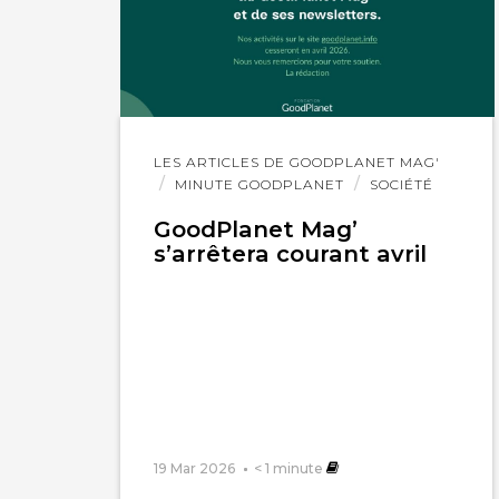
Lire
LES ARTICLES DE GOODPLANET MAG'
l'article
MINUTE GOODPLANET
SOCIÉTÉ
GoodPlanet Mag’
s’arrêtera courant avril
19 Mar 2026
< 1
minute