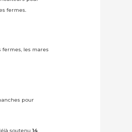
des fermes.
s fermes, les mares
 manches pour
déjà soutenu
14