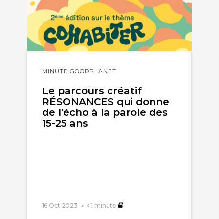
Lire
MINUTE GOODPLANET
l'article
Le parcours créatif
RÉSONANCES qui donne
de l’écho à la parole des
15-25 ans
16 Oct 2023
< 1
minute