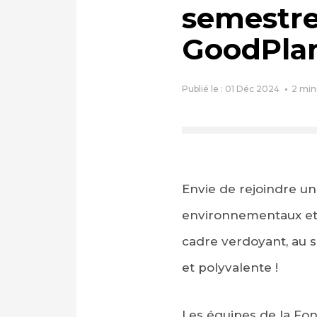
semestre 
GoodPlan
Publié le : 01 Déc 2024
2
min
Envie de rejoindre une
environnementaux et 
cadre verdoyant, au 
et polyvalente !
Les équipes de la Fon