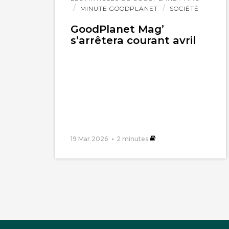
l'article
MINUTE GOODPLANET
SOCIÉTÉ
GoodPlanet Mag’
s’arrêtera courant avril
19 Mar 2026
2
minutes