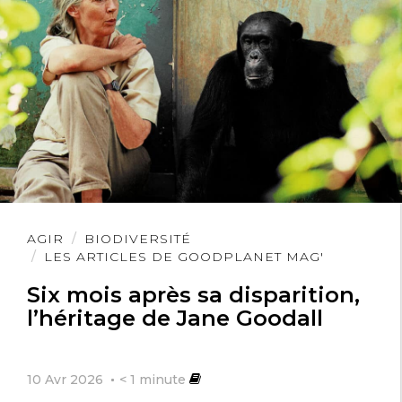
et le passage de l’humanité à une
alimentation exclusivement végétale.
Rien de moins.
Lire
AGIR
BIODIVERSITÉ
l'article
LES ARTICLES DE GOODPLANET MAG'
Six mois après sa disparition,
l’héritage de Jane Goodall
10 Avr 2026
< 1
minute