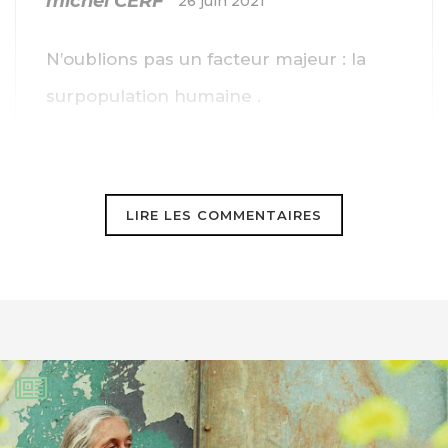
michel CERF
26 juin 2021
N’oublions pas un facteur majeur : la
surpopulation humaine .
LIRE LES COMMENTAIRES
Méryl Pinque
26 juin 2021
La préservation des animaux sauvages
passe par leur protection systématique,
la diminution drastique de la population
humaine, la sanctuarisation de la nature