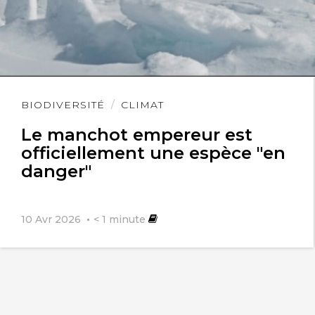
Lire
BIODIVERSITÉ
CLIMAT
l'article
Le manchot empereur est
officiellement une espèce "en
danger"
10 Avr 2026
< 1
minute