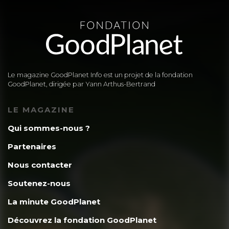
appel à eux car ayant l’expérience
du terrain ils savent comment
gérer toutes les problématiques
locale, environnementales et
Le magazine GoodPlanet Info est un projet de la fondation
culturelles.
GoodPlanet, dirigée par Yann Arthus-Bertrand
–> Tomber en panne ??? ça n’existe
LE MAGAZINE
pas. C’est un assemblage de bois et
Qui sommes-nous ?
de réflecteurs alu (issu de récup de
Partenaires
plaques d’imprimerie usager) avec
Nous contacter
un rembourrage isolant de laine
Soutenez-nous
(tondu sur les moutons élevés sur
La minute GoodPlanet
place) Et comme chaque projet est
Découvrez la fondation GoodPlanet