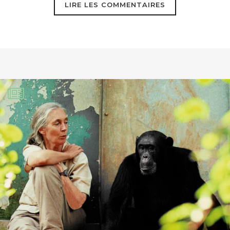
LIRE LES COMMENTAIRES
dany Voltzenlogel
3 janvier 2019
voir réponse donnée à Annick,
(post précédent)
Amitiés
dany
Annick Weiser-Tanguy
3 janvier 2019
Oui, pourquou ? Comment ? Ces fours