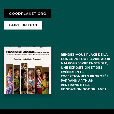
Goodplanet.
–> Mais ceci ne veut pas dire qu’il
GOODPLANET.ORG
n’y a plus de four solaires qui se
FAIRE UN DON
feront, parce que des projets, il y
en a beaucoup tout au long de
l’année. Inti Illimani et BISS sont
RENDEZ-VOUS PLACE DE LA
CONCORDE DU 11 AVRIL AU 10
des associations support qui ne
MAI POUR VIVRE ENSEMBLE,
UNE EXPOSITION ET DES
fonctionnent que très rarement
ÉVÉNEMENTS
EXCEPTIONNELS PROPOSÉS
seul sur le terrain et ne décident
PAR YANN ARTHUS-
BERTRAND ET LA
que très peu des projets.
FONDATION GOODPLANET
Généralement ce sont des
associations humanitaires qui font