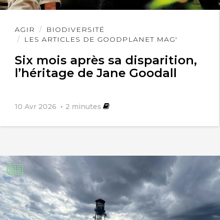
étaient-ils propriété individuelle ou de
la communauté ? Étaient-ils facilement
Lire
AGIR
BIODIVERSITÉ
l'article
LES ARTICLES DE GOODPLANET MAG'
réparable en cas de panne ?
Six mois après sa disparition,
Ce projet, très certainement
l’héritage de Jane Goodall
indispensable pour de nombreuses
familles ne peut-il être relancé ? Qui
10 Avr 2026
2
minutes
contacter ?
Svp il est un besoin urgent d’avoir
toutes ces réponses !!!