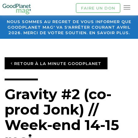
FAIRE UN DON
NOUS SOMMES AU REGRET DE VOUS INFORMER QUE
GOODPLANET MAG' VA S'ARRÊTER COURANT AVRIL
2026. MERCI DE VOTRE SOUTIEN. EN SAVOIR PLUS.
RETOUR À LA MINUTE GOODPLANET
Gravity #2 (co-
prod Jonk) //
Week-end 14-15