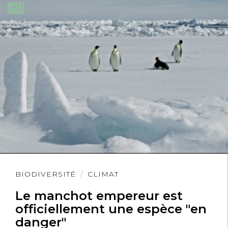
Lire
BIODIVERSITÉ
CLIMAT
l'article
Le manchot empereur est
officiellement une espèce "en
danger"