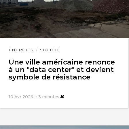
Lire
ÉNERGIES
SOCIÉTÉ
l'article
Une ville américaine renonce
à un "data center" et devient
symbole de résistance
10 Avr 2026
3
minutes