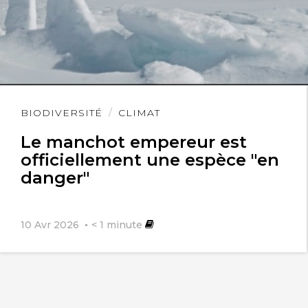
Lire
BIODIVERSITÉ
CLIMAT
l'article
Le manchot empereur est
officiellement une espèce "en
danger"
10 Avr 2026
< 1
minute