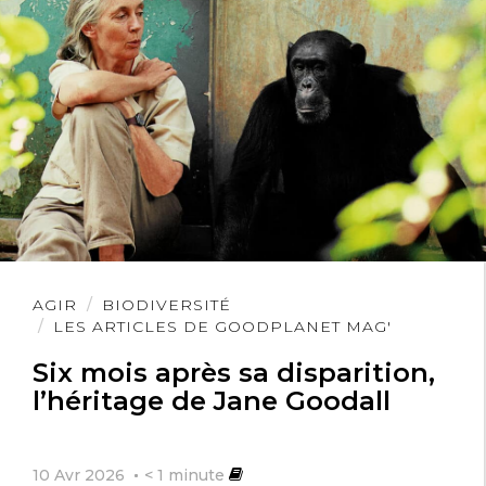
Lire
AGIR
BIODIVERSITÉ
l'article
LES ARTICLES DE GOODPLANET MAG'
Six mois après sa disparition,
l’héritage de Jane Goodall
10 Avr 2026
< 1
minute