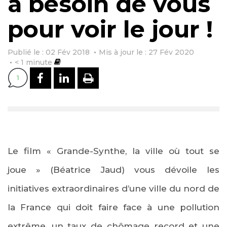
a besoin de vous
pour voir le jour !
Publié le : 02 Fév 2018
Mis à jour le : 27 Fév 2020
< 1
minute
PARTAGER SUR FACEBOOK
PARTAGER SUR LINKEDI
IMPRIMER
1
Le film « Grande-Synthe, la ville où tout se
joue » (Béatrice Jaud) vous dévoile les
initiatives extraordinaires d’une ville du nord de
la France qui doit faire face à une pollution
extrême, un taux de chômage record et une