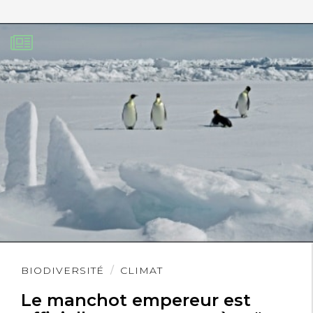
Lire
BIODIVERSITÉ
CLIMAT
l'article
Le manchot empereur est