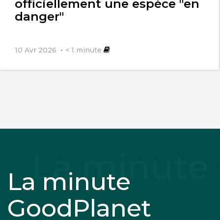
officiellement une espèce "en
danger"
10 Avr 2026
< 1
minute
La minute
GoodPlanet