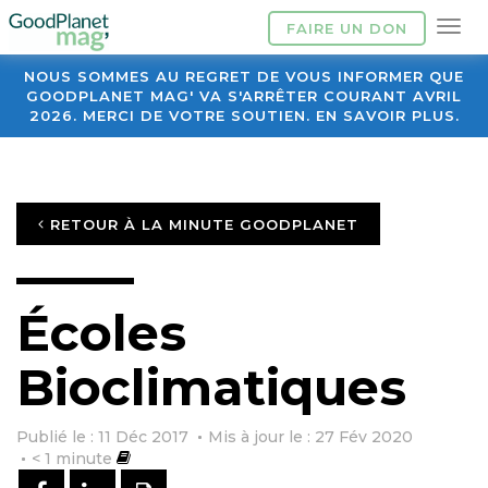
FAIRE UN DON
NOUS SOMMES AU REGRET DE VOUS INFORMER QUE
GOODPLANET MAG' VA S'ARRÊTER COURANT AVRIL
2026. MERCI DE VOTRE SOUTIEN. EN SAVOIR PLUS.
RETOUR À LA MINUTE GOODPLANET
Écoles
Bioclimatiques
Publié le : 11 Déc 2017
Mis à jour le : 27 Fév 2020
< 1
minute
PARTAGER SUR FACEBOOK
PARTAGER SUR LINKEDIN
IMPRIMER