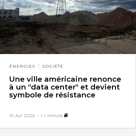
Lire
ÉNERGIES
SOCIÉTÉ
l'article
Une ville américaine renonce
à un "data center" et devient
symbole de résistance
10 Avr 2026
< 1
minute