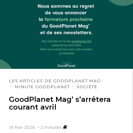
Lire
LES ARTICLES DE GOODPLANET MAG'
l'article
MINUTE GOODPLANET
SOCIÉTÉ
GoodPlanet Mag’ s’arrêtera
courant avril
19 Mar 2026
2
minutes