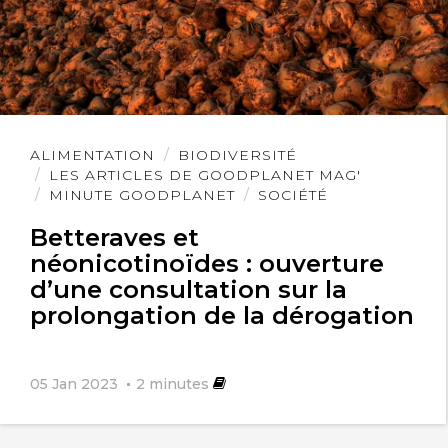
Lire
ALIMENTATION
BIODIVERSITÉ
l'article
LES ARTICLES DE GOODPLANET MAG'
MINUTE GOODPLANET
SOCIÉTÉ
Betteraves et
néonicotinoïdes : ouverture
d’une consultation sur la
prolongation de la dérogation
05 Jan 2023
2
minutes