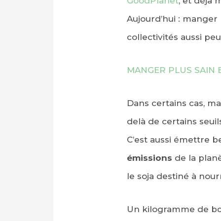
GoodPlanet
, et déjà
Aujourd’hui : manger 
collectivités aussi peu
MANGER PLUS SAIN 
Dans certains cas, m
delà de certains seuil
C’est aussi émettre b
émissions
de la planè
le soja destiné à nou
Un kilogramme de bœu