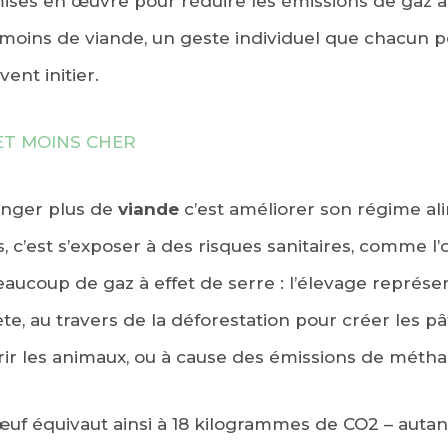
 mises en œuvre pour réduire les émissions de gaz à 
moins de viande, un geste individuel que chacun pe
vent initier.
ET MOINS CHER
anger plus de
viande
c’est améliorer son régime ali
s, c’est s’exposer à des risques sanitaires, comme l’
eaucoup de gaz à effet de serre : l’élevage représ
te, au travers de la déforestation pour créer les p
rrir les animaux, ou à cause des émissions de méth
f équivaut ainsi à 18 kilogrammes de CO2 – autan