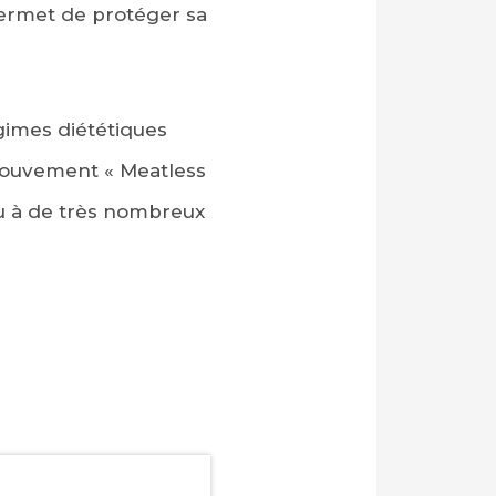
permet de protéger sa
égimes diététiques
 mouvement « Meatless
du à de très nombreux