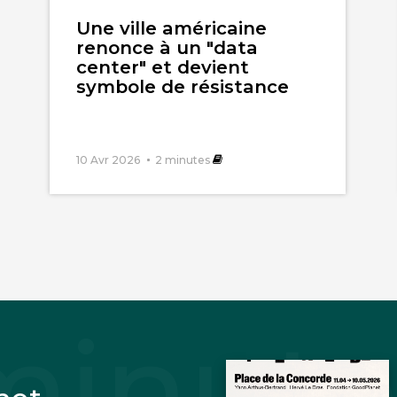
l'article
Une ville américaine
renonce à un "data
center" et devient
symbole de résistance
10 Avr 2026
2
minutes