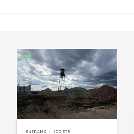
EBOOK
e
KEDIN
Lire
ÉNERGIES
SOCIÉTÉ