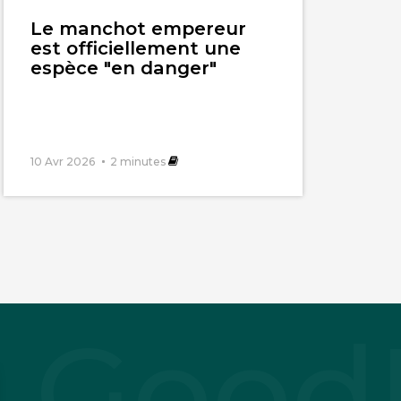
l'article
Le manchot empereur
est officiellement une
espèce "en danger"
10 Avr 2026
2
minutes