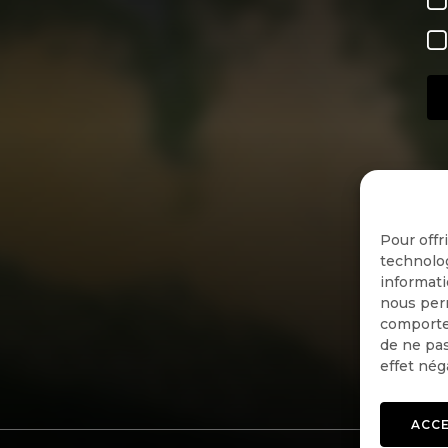
Pour offr
technolog
informati
nous perm
comportem
de ne pas
effet nég
ACC