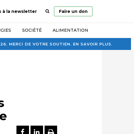
Page
s à la newsletter
Faire un don
d’accueil
GIES
SOCIÉTÉ
ALIMENTATION
. MERCI DE VOTRE SOUTIEN. EN SAVOIR PLUS.
s
de
PARTAGER SUR FACEBOOK
PARTAGER SUR LINKEDI
IMPRIMER