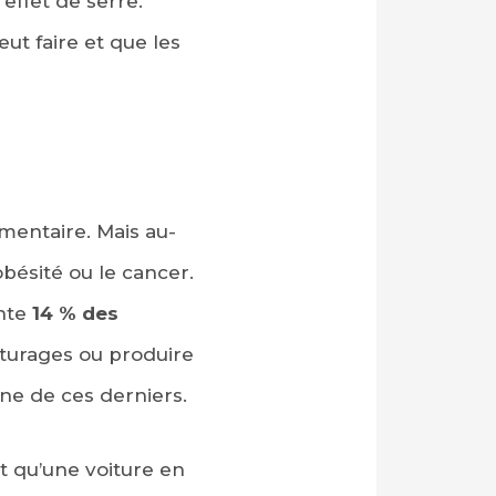
effet de serre.
ut faire et que les
mentaire. Mais au-
obésité ou le cancer.
ente
14 % des
âturages ou produire
ane de ces derniers.
t qu’une voiture en