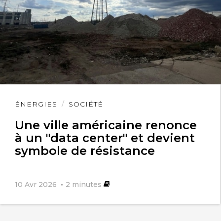
Lire
ÉNERGIES
SOCIÉTÉ
l'article
Une ville américaine renonce
à un "data center" et devient
symbole de résistance
10 Avr 2026
2
minutes