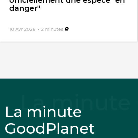
officiellement une espèce "en
danger"
10 Avr 2026
2
minutes
La minute
GoodPlanet