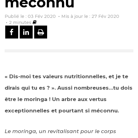
méconnu
Publié le : 03 Fév 2020
Mis à jour le : 27 Fév 2020
2
minutes
PARTAGER SUR FACEBOOK
PARTAGER SUR LINKEDIN
IMPRIMER
« Dis-moi tes valeurs nutritionnelles, et je te
dirais qui tu es ? ». Aussi nombreuses…tu dois
être le moringa ! Un arbre aux vertus
exceptionnelles et pourtant si méconnu.
Le moringa, un revitalisant pour le corps