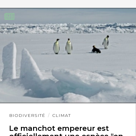
Lire
BIODIVERSITÉ
CLIMAT
l'article
Le manchot empereur est