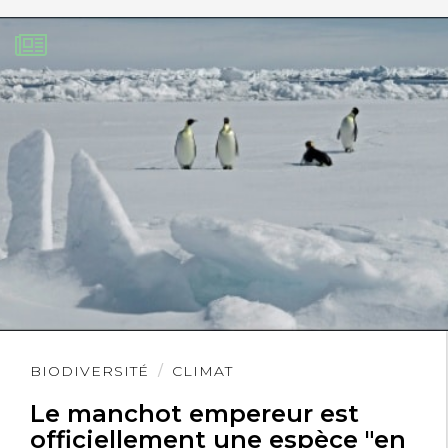
Lire
BIODIVERSITÉ
CLIMAT
l'article
Le manchot empereur est
officiellement une espèce "en