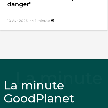
danger"
10 Avr 2026
< 1
minute
La minute
GoodPlanet