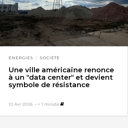
Lire
ÉNERGIES
SOCIÉTÉ
l'article
Une ville américaine renonce
à un "data center" et devient
symbole de résistance
10 Avr 2026
< 1
minute