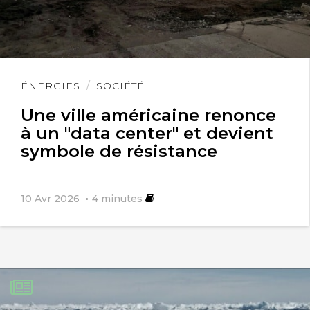
Lire
ÉNERGIES
SOCIÉTÉ
l'article
Une ville américaine renonce
à un "data center" et devient
symbole de résistance
10 Avr 2026
4
minutes