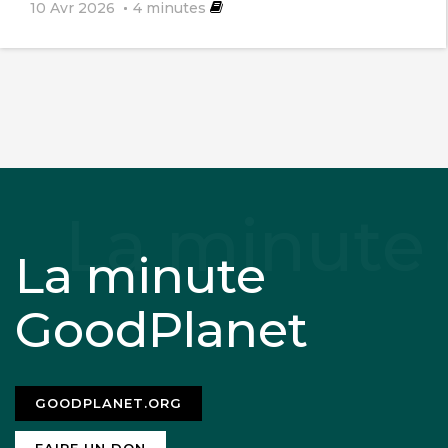
10 Avr 2026
4
minutes
La minute
GoodPlanet
GOODPLANET.ORG
FAIRE UN DON