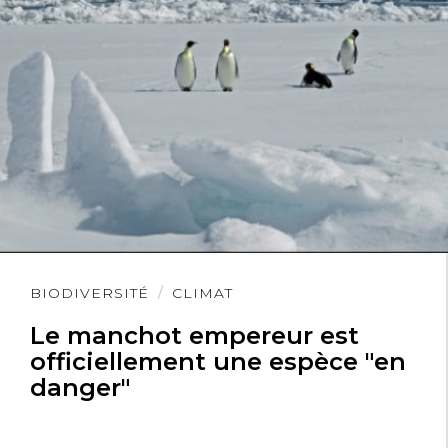
Lire
BIODIVERSITÉ
CLIMAT
l'article
Le manchot empereur est
officiellement une espèce "en
danger"