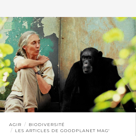
Lire
AGIR
BIODIVERSITÉ
l'article
LES ARTICLES DE GOODPLANET MAG'