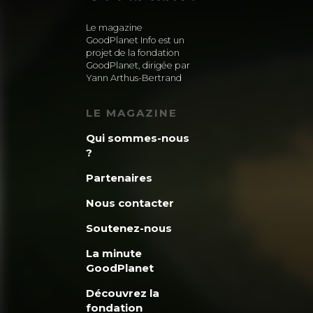
nous sommes 7,6 m
Le magazine
serons 11,2 milliar
GoodPlanet Info est un
projet de la fondation
nous consommerions
GoodPlanet, dirigée par
Yann Arthus-Bertrand
encore de ce mond
LE MAGAZINE
encore faire des 
Qui sommes-nous
ressources renouv
?
La question soule
Partenaires
du nombre, est don
Nous contacter
l’association Dém
Soutenez-nous
La minute
(*) Biocapacité Pl
GoodPlanet
milliards = 12,92 m
Découvrez la
fondation