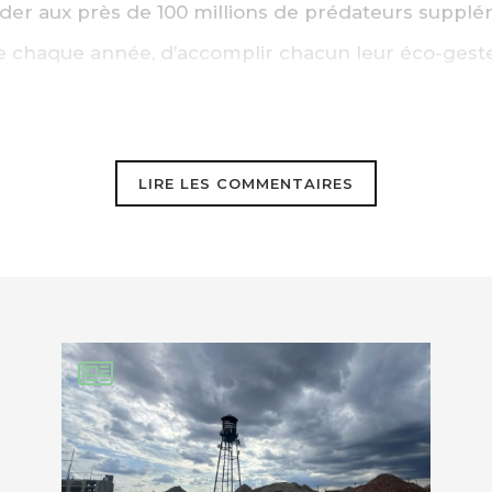
der aux près de 100 millions de prédateurs supplé
re chaque année, d’accomplir chacun leur éco-geste
eures intentions, le seul remède sérieux aux maux 
 d’ordre démographique : une dénatalité massive et
LIRE LES COMMENTAIRES
ut où elle est nécessaire et le plus souvent souhaité
sées que sont les mères.
EBOOK
KEDIN
yramidologie sociale » pour s’en convaincre.
i 2018