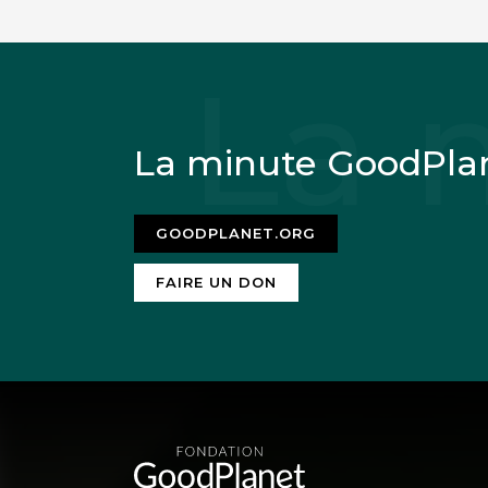
n’aurait 
Souciez v
esclaves 
La minute GoodPla
Quant aux
travail qu
GOODPLANET.ORG
FAIRE UN DON
Denis Garnier
2 
En reprenant tels 
vivait comme lui,