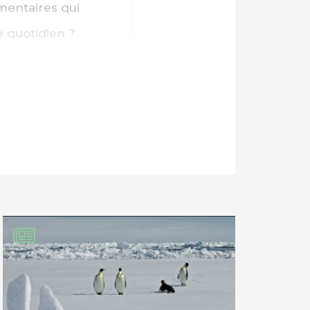
mentaires qui
 quotidien ?
de l’humanité et
 urgente, par
e par les