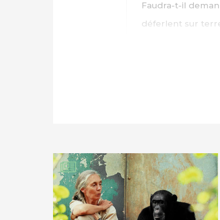
Faudra-t-il deman
déferlent sur ter
Au-delà des meill
de la planète est
l’éducation, parto
premières intéres
PARTAGER SUR FAC
PARTAGER SUR LIN
Lire « Précis de p
IMPRIMER
Milvane
1 ma