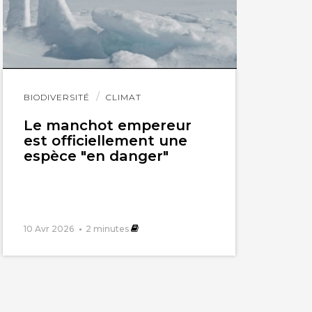
économique de deux
aire.
Lire
BIODIVERSITÉ
CLIMAT
l'article
une bleue. Ils
Le manchot empereur
est officiellement une
s, ils se livrent
espèce "en danger"
10 Avr 2026
2
minutes
ent africain