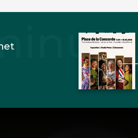
pas à faire sa transition démographique ?
ous plutôt de l’illégitime pouvoir des mâles barbus
voilées.
net
 militants en doudoune bleue, ils ont parfaitement 
e l’état français ne fait pas.
mai 2018
quels les résultats de Julien Vidal, c’est-à-dire que
 nous ne « consommerions » que 0,8 planète, eh bi