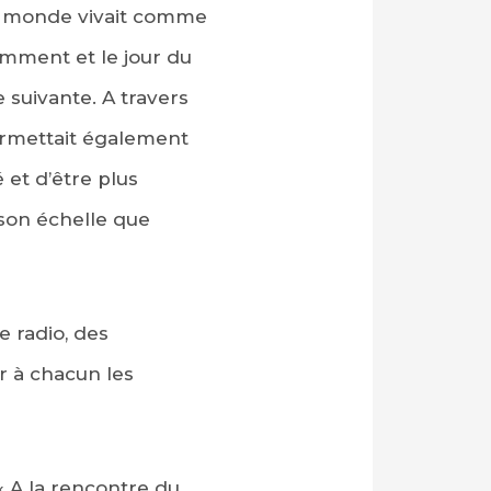
le monde vivait comme
cemment et le jour du
e suivante. A travers
permettait également
 et d’être plus
 son échelle que
e radio, des
er à chacun les
« A la rencontre du