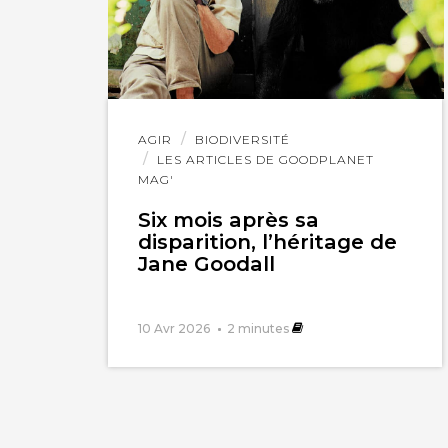
Vous voulez d
armées d’escl
Celle du Sud.
Lire
AGIR
BIODIVERSITÉ
l'article
LES ARTICLES DE GOODPLANET
De cet illégi
MAG'
organisent de
Six mois après sa
à la chasse a
disparition, l’héritage de
Jane Goodall
10 Avr 2026
2
minutes
Francis
Milvane, 