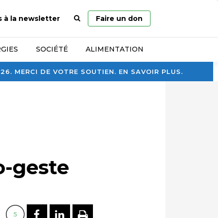
Page
s à la newsletter
Faire un don
d’accueil
GIES
SOCIÉTÉ
ALIMENTATION
. MERCI DE VOTRE SOUTIEN. EN SAVOIR PLUS.
o-geste
PARTAGER SUR FACEBOOK
PARTAGER SUR LINKEDI
IMPRIMER
5