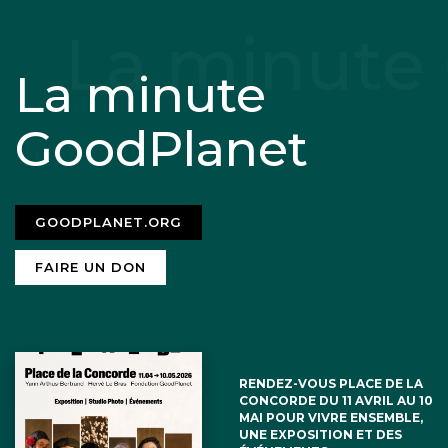
un des axes d’ avenir … à conditions que
les mentalités consuméristes évoluent
La minute
et là, ce ne sont pas les gj et leur
conscience très limitée des enjeux
GoodPlanet
environnementaux qui vont nous y
aider
GOODPLANET.ORG
FAIRE UN DON
RENDEZ-VOUS PLACE DE LA
CONCORDE DU 11 AVRIL AU 10
MAI POUR VIVRE ENSEMBLE,
UNE EXPOSITION ET DES