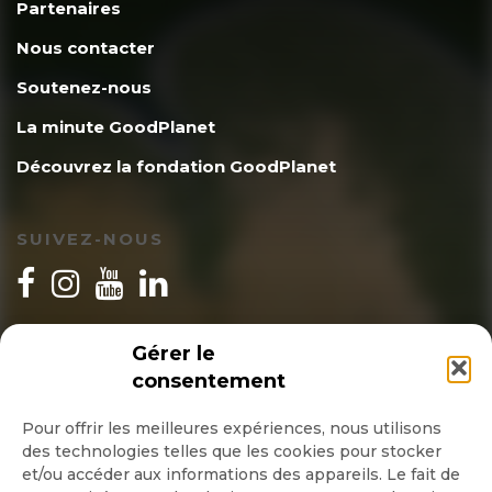
Partenaires
Nous contacter
Soutenez-nous
La minute GoodPlanet
Découvrez la fondation GoodPlanet
SUIVEZ-NOUS
INSCRIPTION NEWSLETTER
Gérer le
consentement
Pour offrir les meilleures expériences, nous utilisons
des technologies telles que les cookies pour stocker
Quotidienne
et/ou accéder aux informations des appareils. Le fait de