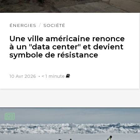
Lire
ÉNERGIES
SOCIÉTÉ
l'article
Une ville américaine renonce
à un "data center" et devient
symbole de résistance
10 Avr 2026
< 1
minute