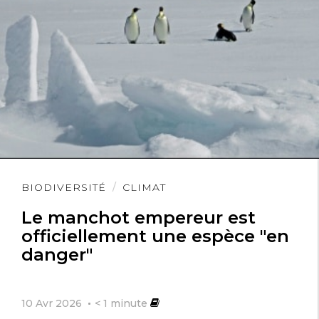
Lire
BIODIVERSITÉ
CLIMAT
l'article
Le manchot empereur est
officiellement une espèce "en
danger"
10 Avr 2026
< 1
minute