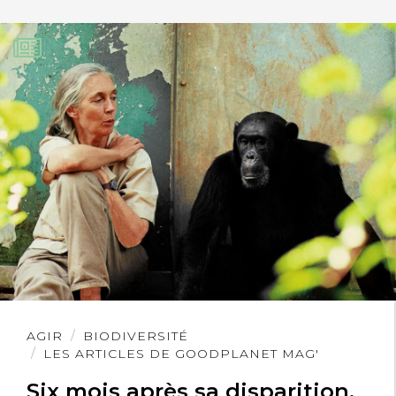
Lire
AGIR
BIODIVERSITÉ
l'article
LES ARTICLES DE GOODPLANET MAG'
Six mois après sa disparition,