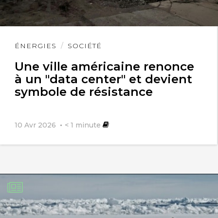
Lire
ÉNERGIES
SOCIÉTÉ
l'article
Une ville américaine renonce
à un "data center" et devient
symbole de résistance
10 Avr 2026
< 1
minute