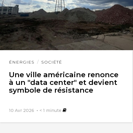
Lire
ÉNERGIES
SOCIÉTÉ
l'article
Une ville américaine renonce
à un "data center" et devient
symbole de résistance
10 Avr 2026
< 1
minute