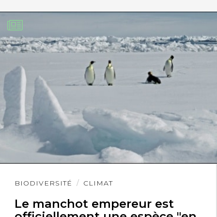
Lire
BIODIVERSITÉ
CLIMAT
l'article
Le manchot empereur est
officiellement une espèce "en