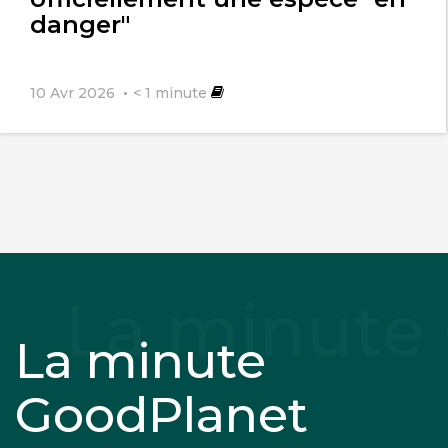
danger"
10 Avr 2026
< 1
minute
La minute
GoodPlanet