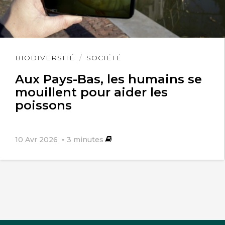
Lire
BIODIVERSITÉ
SOCIÉTÉ
l'article
Aux Pays-Bas, les humains se
mouillent pour aider les
poissons
10 Avr 2026
3
minutes