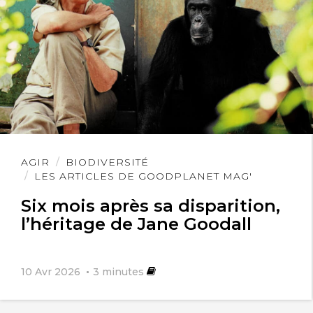
Lire
AGIR
BIODIVERSITÉ
l'article
LES ARTICLES DE GOODPLANET MAG'
Six mois après sa disparition,
l’héritage de Jane Goodall
10 Avr 2026
3
minutes