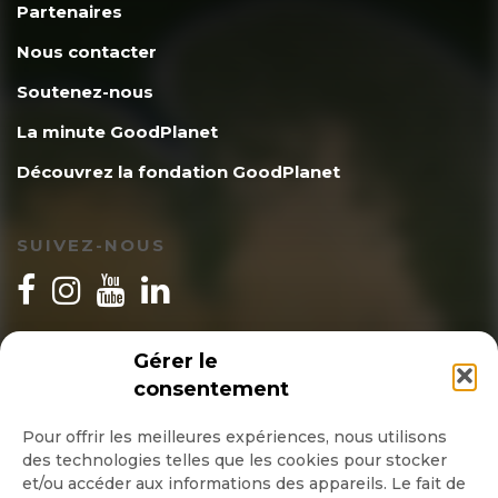
Partenaires
Nous contacter
Soutenez-nous
La minute GoodPlanet
Découvrez la fondation GoodPlanet
SUIVEZ-NOUS
INSCRIPTION NEWSLETTER
Gérer le
consentement
Pour offrir les meilleures expériences, nous utilisons
des technologies telles que les cookies pour stocker
Quotidienne
et/ou accéder aux informations des appareils. Le fait de