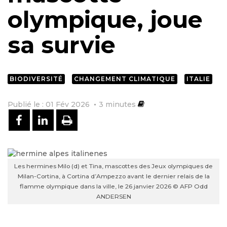
olympique, joue
sa survie
BIODIVERSITÉ
CHANGEMENT CLIMATIQUE
ITALIE
Publié le : 01 Fév 2026
3
minutes
PARTAGER SUR FACEBOOK
PARTAGER SUR LINKEDIN
IMPRIMER
Les hermines Milo (d) et Tina, mascottes des Jeux olympiques de
Milan-Cortina, à Cortina d’Ampezzo avant le dernier relais de la
flamme olympique dans la ville, le 26 janvier 2026 © AFP Odd
ANDERSEN