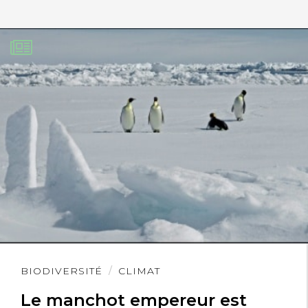
Lire
BIODIVERSITÉ
CLIMAT
l'article
Le manchot empereur est