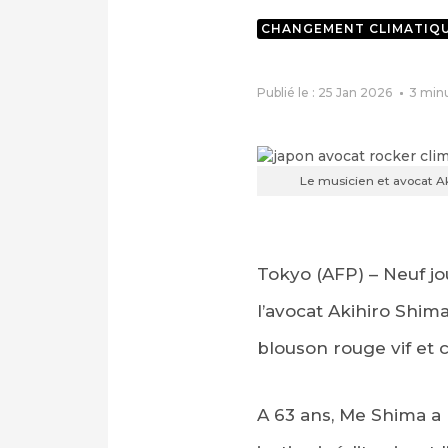
CHANGEMENT CLIMATIQ
Publié le : 25 Jan 2026
3
min
Le musicien et avocat A
Tokyo (AFP) – Neuf jo
l’avocat Akihiro Shi
blouson rouge vif et c
A 63 ans, Me Shima a r