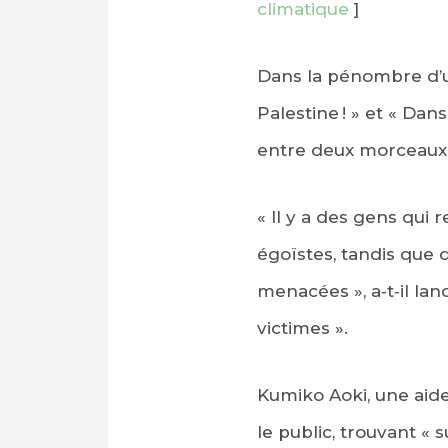
climatique
]
Dans la pénombre d’u
Palestine ! » et « Dan
entre deux morceaux
« Il y a des gens qui
égoïstes, tandis que d
menacées », a‑t‑il lan
victimes ».
Kumiko Aoki, une aide‑
le public, trouvant « 