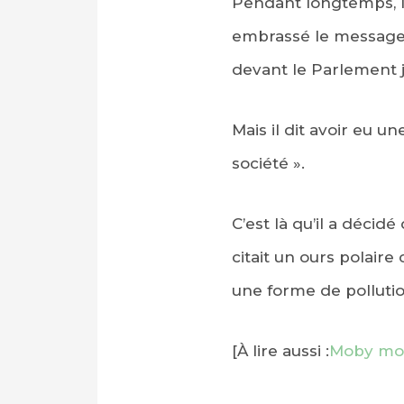
Pendant longtemps, la
embrassé le message
devant le Parlement j
Mais il dit avoir eu u
société ».
C’est là qu’il a déci
citait un ours polair
une forme de pollutio
[À lire aussi :
Moby mon