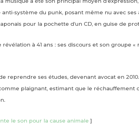
 musique a été son principal moyen d’expression, 
 anti‑système du punk, posant même nu avec ses 
aponais pour la pochette d’un CD, en guise de prote
ne révélation à 41 ans : ses discours et son groupe 
dé de reprendre ses études, devenant avocat en 201
e comme plaignant, estimant que le réchauffement c
n.
te le son pour la cause animale
]