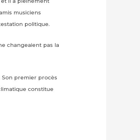
et il a pleinement
amis musiciens
station politique.
« ne changeaient pas la
0. Son premier procès
limatique constitue