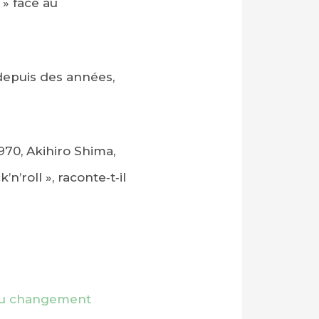
 » face au
 depuis des années,
70, Akihiro Shima,
n’roll », raconte‑t‑il
 au changement