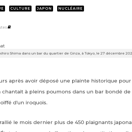
UE
CULTURE
JAPON
NUCLÉAIRE
utes
kihiro Shima dans un bar du quartier de Ginza, à Tokyo, le 27 décembre 2
urs après avoir déposé une plainte historique pour l
ma chantait à pleins poumons dans un bar bondé de 
oiffé d’un iroquois.
allié le mois dernier plus de 450 plaignants japona