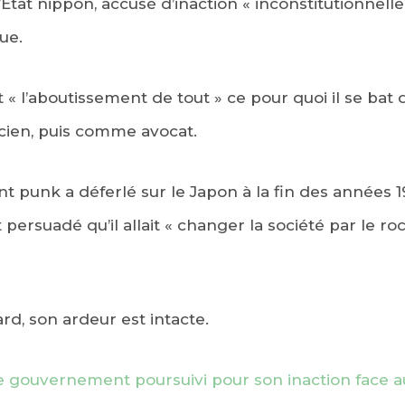
l’État nippon, accusé d’inaction « inconstitutionnelle
ue.
t « l’aboutissement de tout » ce pour quoi il se bat
ien, puis comme avocat.
punk a déferlé sur le Japon à la fin des années 19
 persuadé qu’il allait « changer la société par le rock’
rd, son ardeur est intacte.
le gouvernement poursuivi pour son inaction face