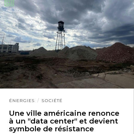
Lire
ÉNERGIES
SOCIÉTÉ
l'article
Une ville américaine renonce
à un "data center" et devient
symbole de résistance