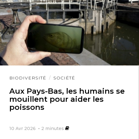
Lire
BIODIVERSITÉ
SOCIÉTÉ
l'article
Aux Pays-Bas, les humains se
mouillent pour aider les
poissons
10 Avr 2026
2
minutes