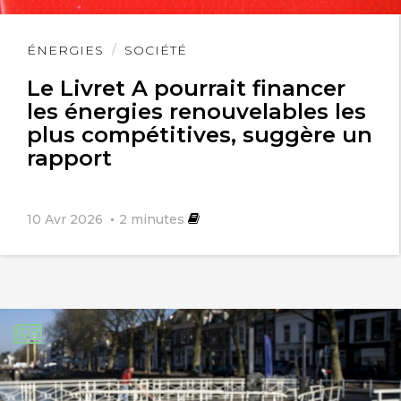
Lire
ÉNERGIES
SOCIÉTÉ
l'article
Le Livret A pourrait financer
les énergies renouvelables les
plus compétitives, suggère un
rapport
10 Avr 2026
2
minutes