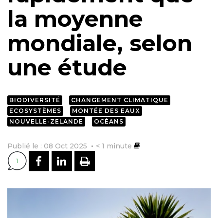
la moyenne
mondiale, selon
une étude
BIODIVERSITÉ
CHANGEMENT CLIMATIQUE
ECOSYSTÈMES
MONTÉE DES EAUX
NOUVELLE-ZELANDE
OCÉANS
Publié le : 08 Oct 2025
< 1
minute
PARTAGER SUR FACEBOOK
PARTAGER SUR LINKEDI
IMPRIMER
1