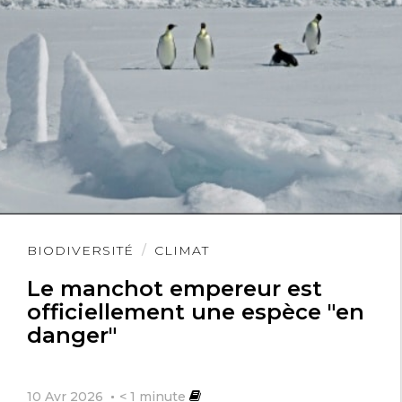
Lire
BIODIVERSITÉ
CLIMAT
l'article
Le manchot empereur est
officiellement une espèce "en
danger"
10 Avr 2026
< 1
minute