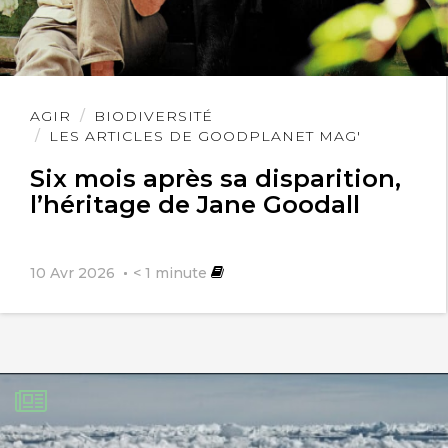
Lire
AGIR
BIODIVERSITÉ
l'article
LES ARTICLES DE GOODPLANET MAG'
Six mois après sa disparition,
l’héritage de Jane Goodall
10 Avr 2026
< 1
minute