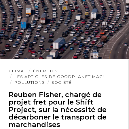
dire TOUTES les études sur le sujet. Par
ailleurs, craignant sans doute quelques
réponses réfutant vos dires, vous n’osez
pas le dire clairement et procédez par
sous-entendus.
Lire
CLIMAT
ÉNERGIES
l'article
LES ARTICLES DE GOODPLANET MAG'
POLLUTIONS
SOCIÉTÉ
Guy J.J.P. Lafond
28 août 2025
Reuben Fisher, chargé de
projet fret pour le Shift
Le Québec (au Canada), le Brésil (en
Project, sur la nécessité de
Amérique latine), la Chine (en Asie de
décarboner le transport de
marchandises
l’Est) ont une bonne longueur d’avance