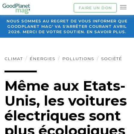
FAIRE UN DON
NOUS SOMMES AU REGRET DE VOUS INFORMER QUE
GOODPLANET MAG' VA S'ARRÊTER COURANT AVRIL
2026. MERCI DE VOTRE SOUTIEN. EN SAVOIR PLUS.
CLIMAT
ÉNERGIES
POLLUTIONS
SOCIÉTÉ
Même aux Etats-
Unis, les voitures
électriques sont
plus écologiques