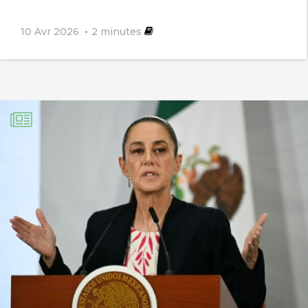
10 Avr 2026
2
minutes
Serge Rochain
27 août 2025
Monsieur Kahn,
Non en France les études ne sont pas
financées par EDF mais sont l’objet de
thèses universitaires, ou émanent de
cabinets spécialisés comme Carbon 4
par exemple. Les véhicules électriques
en Europe ou aux USA et même partout