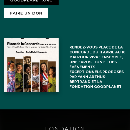
GOODPLANET.ORG
USA doivent devenir de bons joueurs,
FAIRE UN DON
s’incliner et attendre de meilleurs jours
pour tenter de reprendre la pole
position de façon honnête et propre.
RENDEZ-VOUS PLACE DE LA
De s’être retirés une seconde fois de
CONCORDE DU 11 AVRIL AU 10
MAI POUR VIVRE ENSEMBLE,
l’Accord de Paris sur le Climat (COP 21)
UNE EXPOSITION ET DES
ÉVÉNEMENTS
n’est certes pas très flatteur ni très
EXCEPTIONNELS PROPOSÉS
PAR YANN ARTHUS-
reluisant pour les USA et leur 47e
BERTRAND ET LA
FONDATION GOODPLANET
président. J’aurais honte si j’étais citoyen
américain.
À suivre,
Et aussi à faire suivre.