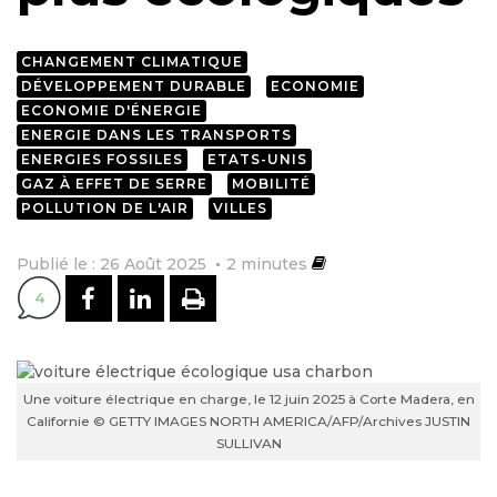
CHANGEMENT CLIMATIQUE
DÉVELOPPEMENT DURABLE
ECONOMIE
ECONOMIE D'ÉNERGIE
ENERGIE DANS LES TRANSPORTS
ENERGIES FOSSILES
ETATS-UNIS
GAZ À EFFET DE SERRE
MOBILITÉ
POLLUTION DE L'AIR
VILLES
Publié le : 26 Août 2025
2
minutes
PARTAGER SUR FACEBOOK
PARTAGER SUR LINKEDI
IMPRIMER
4
Une voiture électrique en charge, le 12 juin 2025 à Corte Madera, en
Californie © GETTY IMAGES NORTH AMERICA/AFP/Archives JUSTIN
SULLIVAN