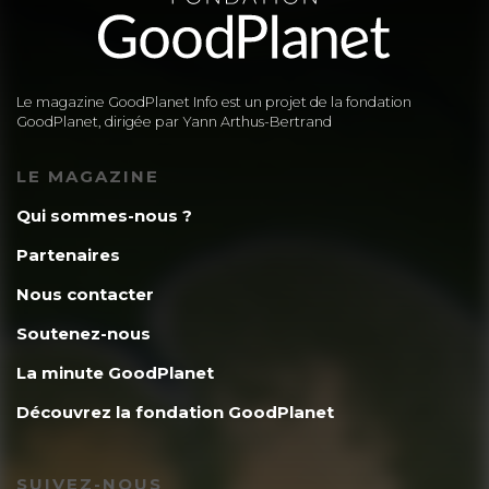
Guy J.J.P. Lafond (VELO) – in
Un esprit sain dans un corps sain, n’en
déplaise peut-être et encore à des
Le magazine GoodPlanet Info est un projet de la fondation
GoodPlanet, dirigée par Yann Arthus-Bertrand
politiciens, à des juges, à des procureurs
LE MAGAZINE
et même à certains diplomates
Qui sommes-nous ?
canadiens dans les Amériques.
Partenaires
Nous contacter
Soutenez-nous
La minute GoodPlanet
Découvrez la fondation GoodPlanet
SUIVEZ-NOUS