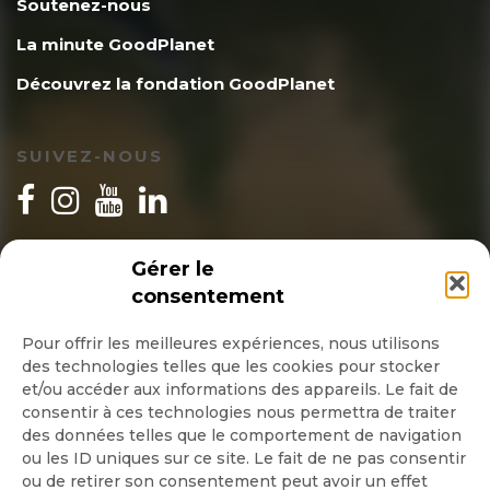
Soutenez-nous
La minute GoodPlanet
Découvrez la fondation GoodPlanet
SUIVEZ-NOUS
INSCRIPTION NEWSLETTER
Gérer le
consentement
Pour offrir les meilleures expériences, nous utilisons
des technologies telles que les cookies pour stocker
Quotidienne
et/ou accéder aux informations des appareils. Le fait de
consentir à ces technologies nous permettra de traiter
Hebdo
des données telles que le comportement de navigation
ou les ID uniques sur ce site. Le fait de ne pas consentir
ou de retirer son consentement peut avoir un effet
OK