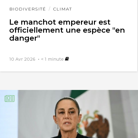
Lire
BIODIVERSITÉ
CLIMAT
l'article
Le manchot empereur est
officiellement une espèce "en
danger"
10 Avr 2026
< 1
minute