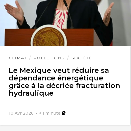
Lire
CLIMAT
POLLUTIONS
SOCIÉTÉ
l'article
Le Mexique veut réduire sa
dépendance énergétique
grâce à la décriée fracturation
hydraulique
10 Avr 2026
< 1
minute