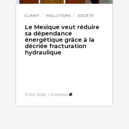
Lire
CLIMAT
POLLUTIONS
SOCIÉTÉ
l'article
Le Mexique veut réduire
sa dépendance
énergétique grâce à la
décriée fracturation
hydraulique
10 Avr 2026
2
minutes