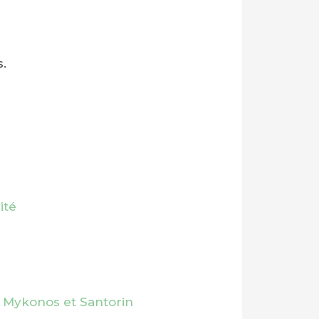
s.
ité
à Mykonos et Santorin