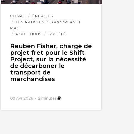
Lire
CLIMAT
ÉNERGIES
l'article
LES ARTICLES DE GOODPLANET
MAG'
POLLUTIONS
SOCIÉTÉ
Reuben Fisher, chargé de
projet fret pour le Shift
Project, sur la nécessité
de décarboner le
transport de
marchandises
09 Avr 2026
2
minutes