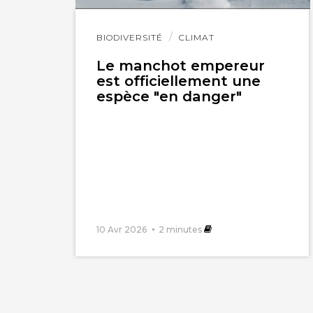
Lire
BIODIVERSITÉ
CLIMAT
l'article
Le manchot empereur
est officiellement une
espèce "en danger"
10 Avr 2026
2
minutes