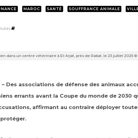
RNANCE
MAROC
SANTÉ
SOUFFRANCE ANIMALE
VILL
nutes
 dans un centre vétérinaire à El-Arjat, près de Rabat, le 23 juillet 2025
) – Des associations de défense des animaux acc
chiens errants avant la Coupe du monde de 2030 qu
ccusations, affirmant au contraire déployer tout
 protéger.