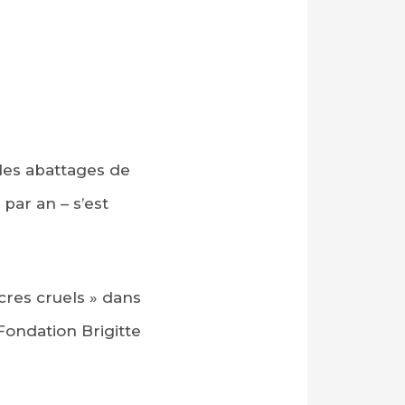
des abattages de
 par an – s’est
cres cruels » dans
 Fondation Brigitte