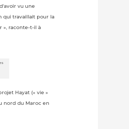
d’avoir vu une
ui travaillait pour la
», raconte-t-il à
es
rojet Hayat (« vie »
 du nord du Maroc en