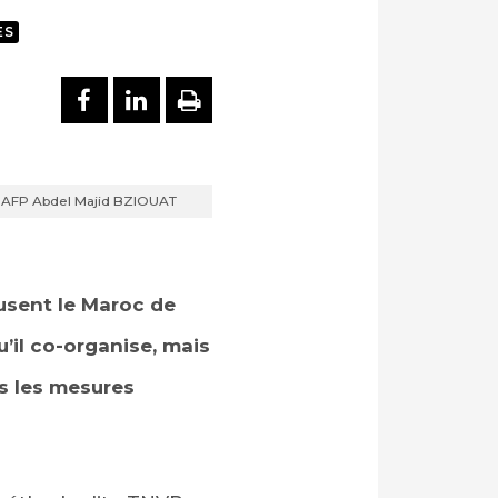
ES
PARTAGER SUR FACEBOOK
PARTAGER SUR LINKEDI
IMPRIMER
 © AFP Abdel Majid BZIOUAT
usent le Maroc de
’il co-organise, mais
es les mesures