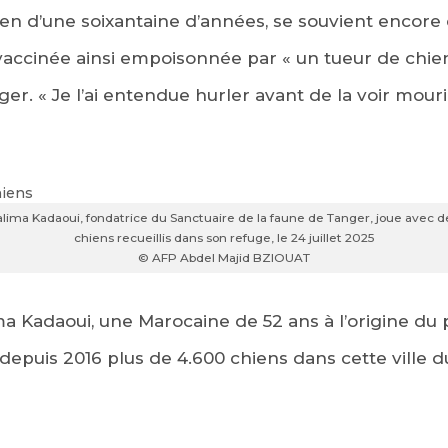
 d’une soixantaine d’années, se souvient encore 
vaccinée ainsi empoisonnée par « un tueur de chien q
er. « Je l’ai entendue hurler avant de la voir mourir 
alima Kadaoui, fondatrice du Sanctuaire de la faune de Tanger, joue avec d
chiens recueillis dans son refuge, le 24 juillet 2025
© AFP Abdel Majid BZIOUAT
ma Kadaoui, une Marocaine de 52 ans à l’origine du p
té depuis 2016 plus de 4.600 chiens dans cette ville