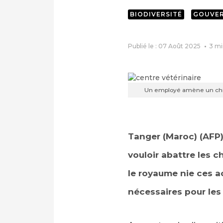
BIODIVERSITÉ
GOUVE
Publié le : 07 Août 2025
3
mi
Un employé amène un chien
Tanger (Maroc) (AFP
vouloir abattre les 
le royaume nie ces a
nécessaires pour les